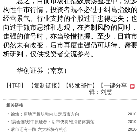
总之，目前市场在指数震荡整理中，众多
构性牛市行情，投资者既不必过于纠葛指数
经营景气、行业支持的个股过于患得患失；
向过于熊市思维和悲观，在控制风险的同时
走强的信号时，亦当珍惜把握。至少，目前
仍然未有改变，后市再度走强仍可期待。需
析研判，仅供投资者交流参考。
华创证券（南京）
【
打印
】 【
复制链接
】【
转发邮件
】
【一键分享
辑：刘慧
相关链接
徐炜：房地产板块动向决定后市方向
2010
[晨会连线]中原证券：后市仍将维持箱体震荡
2010
后市还有一跌 六大板块存机会
2010