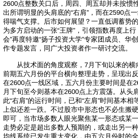
2600点整数关口后，周四、周五却并未按惯
出所谓明显的头肩底的“右肩”，而在2590点
得喘气支撑。后市如何展望？一直低调蓄势
为多方启动的一张“王牌”，引领指数再度上行
会”再度特邀“扬子投资大学”专家团成员、华
作专题发言，同广大投资者作一研讨交流。
从技术面的角度观察，7月下旬以来的横
前期五六月份的平台横向整理走势，呈现出
在2600点一线区域，五六月份主要时间是在2
月下旬至今则基本在2600点上方震荡。从头
此“右肩”的运行时间，已和“左肩”时间基本
上似还差一跌。不过股市中形态也不必生搬
即可，当市场多数人眼光聚焦某一形态或某
走势必定是超出多数人预期的，或走出另一
均线系统已发生重大变化，由五六月份时的