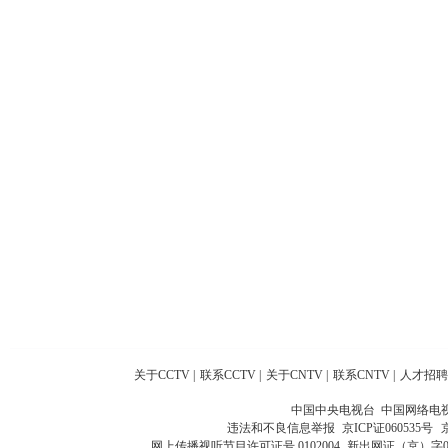
关于CCTV
|
联系CCTV
|
关于CNTV
|
联系CNTV
|
人才招聘
中国中央电视台 中国网络电
违法和不良信息举报
京ICP证060535号
网上传播视听节目许可证号 0102004
新出网证（京）字0