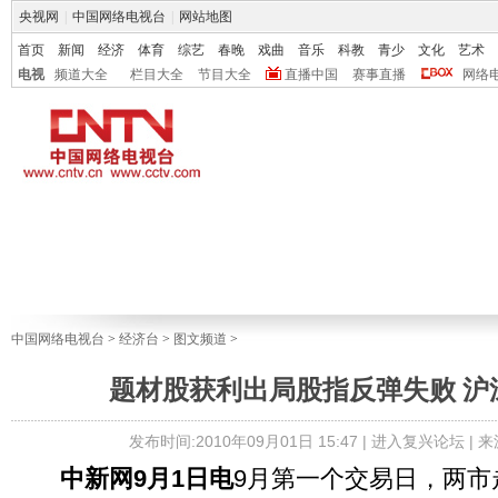
央视网
|
中国网络电视台
|
网站地图
首页
新闻
经济
体育
综艺
春晚
戏曲
音乐
科教
青少
文化
艺术
电视
频道大全
栏目大全
节目大全
直播中国
赛事直播
网络
中国网络电视台
>
经济台
>
图文频道
>
题材股获利出局股指反弹失败 沪
发布时间:2010年09月01日 15:47 |
进入复兴论坛
| 
中新网9月1日电
9月第一个交易日，两市