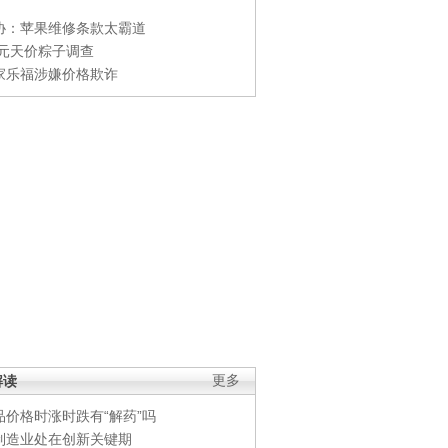
协：苹果维修条款太霸道
0元天价粽子调查
家乐福涉嫌价格欺诈
解读
更多
品价格时涨时跌有“解药”吗
制造业处在创新关键期