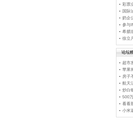
彩票
国际
奶企
参与
希腊
徐立
论坛
超市
苹果
房子
航天
炒白
50
看看
小米