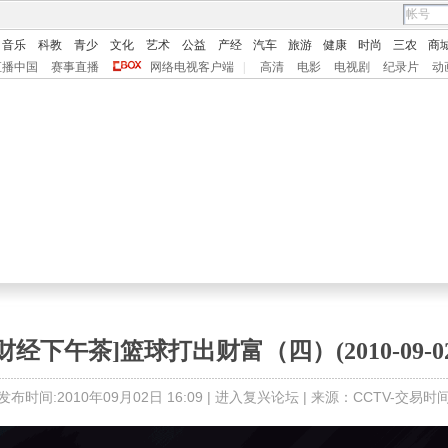
音乐
科教
青少
文化
艺术
公益
产经
汽车
旅游
健康
时尚
三农
商
直播中国
赛事直播
网络电视客户端
|
高清
电影
电视剧
纪录片
动
[财经下午茶]篮球打出财富（四）(2010-09-02
发布时间:2010年09月02日 16:09 |
进入复兴论坛
| 来源：CCTV-交易时