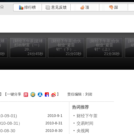
排行榜
意见反馈
顶
踩
篮球
[财经下午茶]篮球
[财经下午茶]合伙
[财经下午茶]合伙
[
）
打出财富（一）
创业“避雷
创业“避雷
20...
针”（下）...
针”（上）...
8秒
24分45秒
21分03秒
21分36秒
】
【一键分享
】
责任编辑：刘岩
热词推荐
09-01)
财经下午茶
2010-9-1
-08-31）
交易时间
2010-8-31
08-30
央视网
2010-8-30