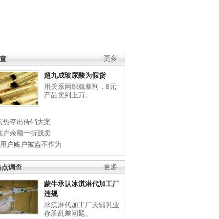
调查
更多
超九成玻尿酸为假货
用关系网织就暴利，8元
产品卖到上万。
素热牵出传销大案
账户余额一折贱卖
店用户账户被盗不作为
热点调查
更多
蒙牛承认冰淇淋代加工厂
违规
冰淇淋代加工厂天辅乳业
存脏乱差问题。