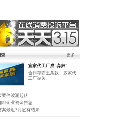
调查
更多
宜家代工厂成“弃妇”
合作存霸王条款，多家代
工厂被关。
宝案件波澜起伏
咖啡企业资金告急
吉案最迟7月底有结果