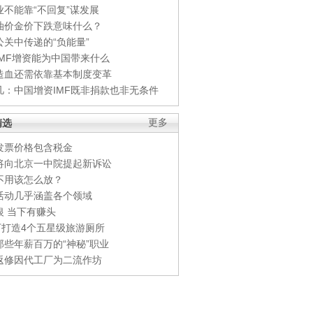
业不能靠“不回复”谋发展
油价金价下跌意味什么？
公关中传递的“负能量”
IMF增资能为中国带来什么
造血还需依靠基本制度变革
凡：中国增资IMF既非捐款也非无条件
精选
更多
发票价格包含税金
将向北京一中院提起新诉讼
不用该怎么放？
活动几乎涵盖各个领域
银 当下有赚头
0万打造4个五星级旅游厕所
那些年薪百万的“神秘”职业
返修因代工厂为二流作坊