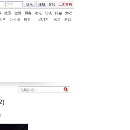
登录
注册
客服
设为首页
城
社区
微博
博客
论坛
访谈
邮箱
游戏
画片
公开课
播客
|
CCTV
频道
栏目
)
间