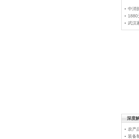
中消
188
武汉
深度
农产
装备