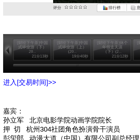
评分
排行榜
意
[财经下午茶]中国
[财经下午茶]中国
[财经下午茶]休个
式毕业游（下）
式毕业游（上）
年假走天涯
20...
(20...
（下）(2...
21分13秒
19分40秒
21分12秒
进入[交易时间]>>
嘉宾：
孙立军 北京电影学院动画学院院长
押 切 杭州304社团角色扮演骨干演员
彭玺郎 动漫大道（中国）有限公司副总经理