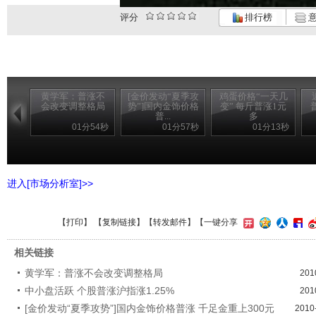
评分
排行榜
意
黄学军：普涨不
[金价发动“夏季攻
鸡蛋价格“一天几
会改变调整格局
势”]国内金饰价格
变” 每斤普涨1元
普...
多
01分54秒
01分57秒
01分13秒
进入[市场分析室]>>
【
打印
】 【
复制链接
】【
转发邮件
】
【一键分享
相关链接
黄学军：普涨不会改变调整格局
201
中小盘活跃 个股普涨沪指涨1.25%
201
[金价发动“夏季攻势”]国内金饰价格普涨 千足金重上300元
2010