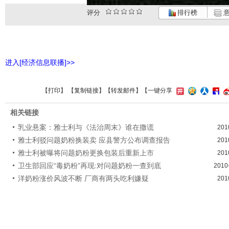
评分
排行榜
意
进入[经济信息联播]>>
【
打印
】 【
复制链接
】【
转发邮件
】
【一键分享
相关链接
乳业悬案：雅士利与《法治周末》谁在撒谎
201
雅士利驳问题奶粉换装卖 应县警方公布调查报告
201
雅士利被曝将问题奶粉更换包装后重新上市
201
卫生部回应“毒奶粉”再现:对问题奶粉一查到底
2010
洋奶粉涨价风波不断 厂商有两头吃利嫌疑
201