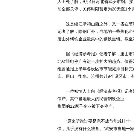
人士处了解，9月4日河北省武安市钢厂接
前全部关停，关停时限暂定为20天至1个
这是继江浙和山西之外，又一省在节能
记者了解，除钢厂外，当地的一些焦化企
唐山外钢铁企业最集中的钢铁重镇。截至2
据《经济参考报》记者了解，唐山市发
北省限电停产有进一步扩大的趋势。值得
组曾通报上半年各设区市节能减排目标完
庄、唐山、衡水、沧州共计9个设区市，
一位知情人士向《经济参考报》记者透
停产。其中当地最大的民营钢铁企业——
集团的12家子企业被下令停产。
“原来听说过要是完不成节能减排‘十一
快，几乎没有什么准备。”武安市当地一