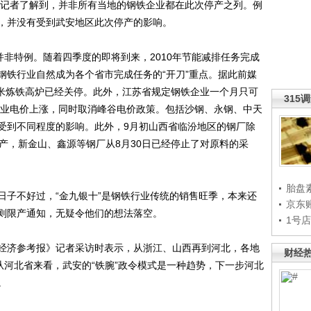
上。记者了解到，并非所有当地的钢铁企业都在此次停产之列。例
，并没有受到武安地区此次停产的影响。
非特例。随着四季度的即将到来，2010年节能减排任务完成
钢铁行业自然成为各个省市完成任务的“开刀”重点。据此前媒
方米炼铁高炉已经关停。此外，江苏省规定钢铁企业一个月只可
315
能企业电价上涨，同时取消峰谷电价政策。包括沙钢、永钢、中天
受到不同程度的影响。此外，9月初山西省临汾地区的钢厂除
产，新金山、鑫源等钢厂从8月30日已经停止了对原料的采
胎盘
子不好过，“金九银十”是钢铁行业传统的销售旺季，本来还
京东
则限产通知，无疑令他们的想法落空。
1号
济参考报》记者采访时表示，从浙江、山西再到河北，各地
财经
从河北省来看，武安的“铁腕”政令模式是一种趋势，下一步河北
。