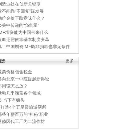
制造业处在创新关键期
业不能靠“不回复”谋发展
油价金价下跌意味什么？
公关中传递的“负能量”
IMF增资能为中国带来什么
造血还需依靠基本制度变革
凡：中国增资IMF既非捐款也非无条件
精选
更多
发票价格包含税金
将向北京一中院提起新诉讼
不用该怎么放？
活动几乎涵盖各个领域
银 当下有赚头
0万打造4个五星级旅游厕所
那些年薪百万的“神秘”职业
返修因代工厂为二流作坊