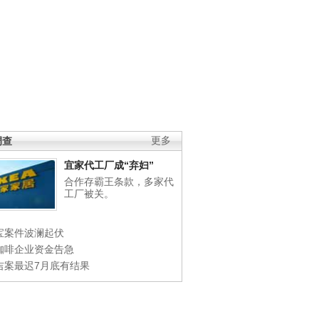
调查
更多
宜家代工厂成“弃妇”
合作存霸王条款，多家代
工厂被关。
宝案件波澜起伏
咖啡企业资金告急
吉案最迟7月底有结果