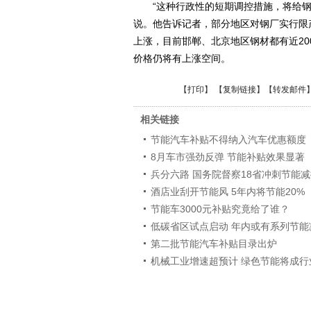
“这种行政性的短期调控措施，将给钢
说。他告诉记者，部分地区对钢厂实行限
上涨，目前邯郸、北京地区钢材都有近2
价格仍将有上涨空间。
【
打印
】 【
复制链接
】【
转发邮件
相关链接
节能汽车补贴不得纳入汽车优惠额度
8月车市强劲反弹 节能补贴效果显著
兵分六路 国务院督察18省冲刺节能
酒店业刮开节能风 5年内将节能20%
节能车3000元补贴究竟给了谁？
低碳省区试点启动 年内或有系列节能
第二批节能汽车补贴目录出炉
机械工业增速超预计 绿色节能将成行