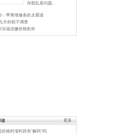
存脏乱差问题。
协：苹果维修条款太霸道
0元天价粽子调查
家乐福涉嫌价格欺诈
解读
更多
品价格时涨时跌有“解药”吗