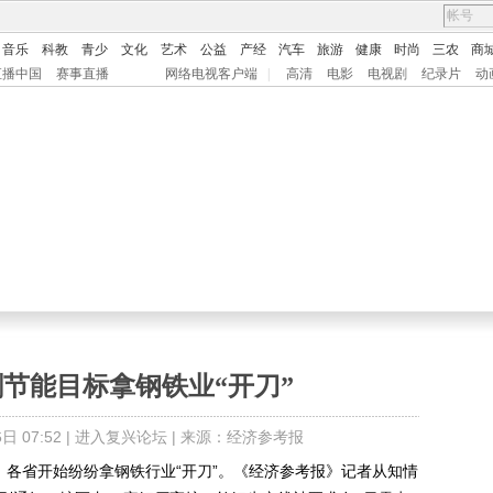
音乐
科教
青少
文化
艺术
公益
产经
汽车
旅游
健康
时尚
三农
商
直播中国
赛事直播
网络电视客户端
|
高清
电影
电视剧
纪录片
动
节能目标拿钢铁业“开刀”
 07:52 |
进入复兴论坛
| 来源：经济参考报
各省开始纷纷拿钢铁行业“开刀”。《经济参考报》记者从知情