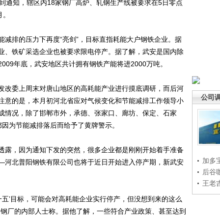
到通知，辖区内18家钢厂高炉、轧钢生产线被要求在5日零点
月。
减排的压力下再度“亮剑”，目标直指耗能大户钢铁企业。据
业、铁矿采选企业也被要求限电停产。据了解，武安是国内除
009年底，武安地区共计拥有钢铁产能将进2000万吨。
改委上周末对唐山地区的高耗能产业进行摸底调研，而后河
公司
注意的是，本月初河北省应对气候变化和节能减排工作领导小
成情况，除了邯郸市外，承德、张家口、廊坊、保定、石家
都因为节能减排落后而给予了黄牌警示。
露，因为通知下发的突然，很多企业都是刚刚开始着手准备
加多
—河北普阳钢铁有限公司也将于近日开始进入停产期，新武安
后谷
王老
五’目标，可能会对高耗能企业实行停产，但没想到来的这么
家钢厂的内部人士称。据他了解，一些符合产业政策、甚至达到