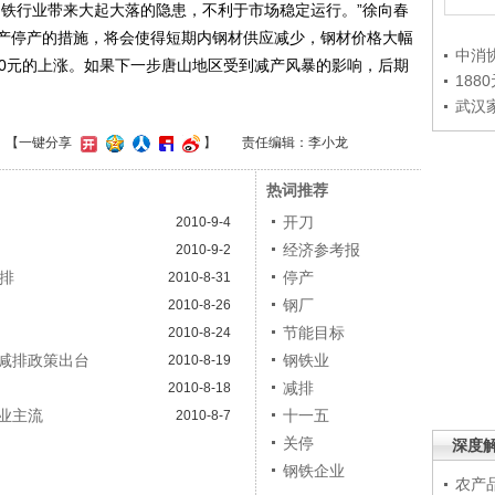
铁行业带来大起大落的隐患，不利于市场稳定运行。”徐向春
产停产的措施，将会使得短期内钢材供应减少，钢材价格大幅
中消
00元的上涨。如果下一步唐山地区受到减产风暴的影响，后期
188
武汉
】
【一键分享
】
责任编辑：李小龙
热词推荐
开刀
2010-9-4
经济参考报
2010-9-2
减排
停产
2010-8-31
钢厂
2010-8-26
节能目标
2010-8-24
减排政策出台
钢铁业
2010-8-19
减排
2010-8-18
业主流
十一五
2010-8-7
关停
深度
钢铁企业
农产