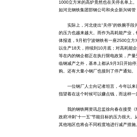
1000立方米的高炉竟然也在关停名单
如河北钢铁集团邯钢公司和央企新兴铸管
实际上，河北使出“关停”的铁腕手段并
的压力也越来越大。而作为高耗能产业，
体报道，9月初宁波钢铁有一座2500立
以生产18天，持续到10月底；对高耗
等在内的钢企都正在执行限电政策，产量
临钢减产之外，基本上都从9月3日开始停
购。还有大量小钢厂也接到了停产通知。
一位钢厂人士向记者坦言，今年以来日
指望着在这个时候可以赚点钱，而这样一
我的钢铁网资讯总监徐向春在接受《经
政府冲刺“十一五”节能目标的压力很大。
其他地区也将会不同程度地进行减产措施