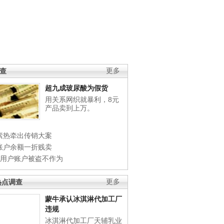
调查
更多
超九成玻尿酸为假货
用关系网织就暴利，8元
产品卖到上万。
素热牵出传销大案
账户余额一折贱卖
店用户账户被盗不作为
热点调查
更多
蒙牛承认冰淇淋代加工厂
违规
冰淇淋代加工厂天辅乳业