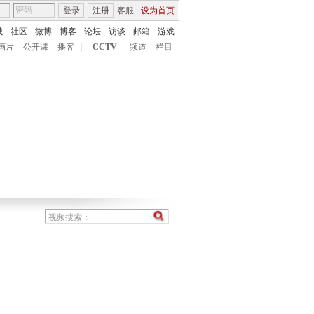
登录
注册
客服
设为首页
城
社区
微博
博客
论坛
访谈
邮箱
游戏
画片
公开课
播客
|
CCTV
频道
栏目