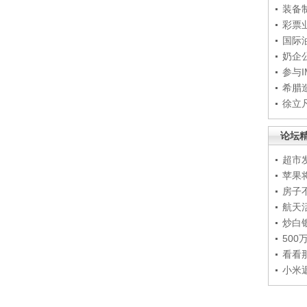
装备
彩票
国际
奶企
参与
希腊
徐立
论坛
超市
苹果
房子
航天
炒白
50
看看
小米