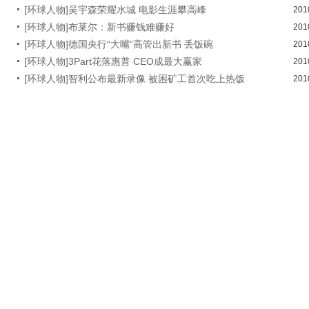
[环球人物]吴宇森荣耀水城 电影生涯攀高峰
201
[环球人物]布莱尔：新书赚钱难赚好
201
[环球人物]德国央行“大嘴”高管出新书 丢饭碗
201
[环球人物]3Part花落惠普 CEO成最大赢家
201
[环球人物]智利公布最新录像 被困矿工首次吃上热饭
201