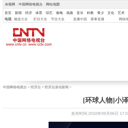
央视网
|
中国网络电视台
|
网站地图
首页
新闻
经济
体育
综艺
春晚
戏曲
音乐
科教
青少
文化
艺术
电视
频道大全
栏目大全
节目大全
直播中国
赛事直播
网络
中国网络电视台
>
经济台
>
经济台滚动新闻
>
[环球人物]小
发布时间:2010年09月06日 17:0