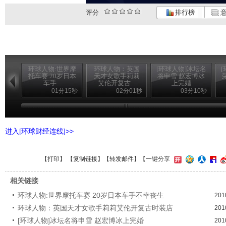
评分
排行榜
意
环球人物:世界摩
环球人物：英国
[环球人物]冰坛名
托车赛 20岁日本
天才女歌手莉莉
将申雪 赵宏博冰
车手...
艾伦开复古...
上完婚
01分15秒
02分01秒
03分10秒
进入[环球财经连线]>>
【
打印
】 【
复制链接
】【
转发邮件
】
【一键分享
相关链接
环球人物:世界摩托车赛 20岁日本车手不幸丧生
201
环球人物：英国天才女歌手莉莉艾伦开复古时装店
201
[环球人物]冰坛名将申雪 赵宏博冰上完婚
201