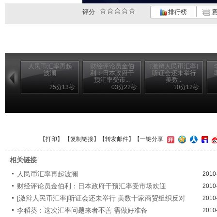
评分
排行榜
意
人民币汇率再起
财经评论员金伯
[激辩人民币汇率]
波澜
利：日本政府干
听证会还未举行
预汇率受市...
美数...
25分13秒
03分22秒
10分12秒
【
打印
】 【
复制链接
】【
转发邮件
】
【一键分享
相关链接
人民币汇率再起波澜
2010
财经评论员金伯利：日本政府干预汇率受市场欢迎
2010
[激辩人民币汇率]听证会还未举行 美数十家商贸组织反对
2010
李稻葵：这次汇率问题来者不善 需做好准备
2010