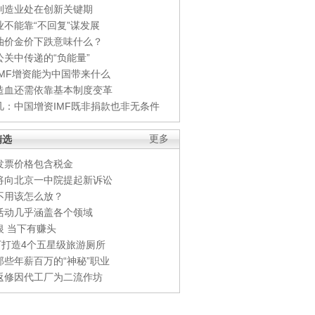
制造业处在创新关键期
业不能靠“不回复”谋发展
油价金价下跌意味什么？
公关中传递的“负能量”
IMF增资能为中国带来什么
造血还需依靠基本制度变革
凡：中国增资IMF既非捐款也非无条件
精选
更多
发票价格包含税金
将向北京一中院提起新诉讼
不用该怎么放？
活动几乎涵盖各个领域
银 当下有赚头
0万打造4个五星级旅游厕所
那些年薪百万的“神秘”职业
返修因代工厂为二流作坊