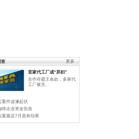
调查
更多
宜家代工厂成“弃妇”
合作存霸王条款，多家代
工厂被关。
宝案件波澜起伏
咖啡企业资金告急
吉案最迟7月底有结果