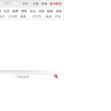
登录
注册
客服
设为首页
城
社区
微博
博客
论坛
访谈
邮箱
游戏
画片
公开课
播客
|
CCTV
频道
栏目