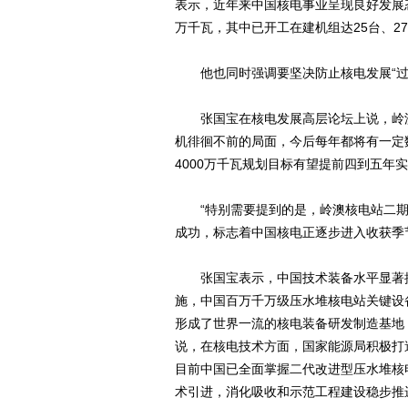
表示，近年来中国核电事业呈现良好发展态
万千瓦，其中已开工在建机组达25台、2
他也同时强调要坚决防止核电发展“过
张国宝在核电发展高层论坛上说，岭澳
机徘徊不前的局面，今后每年都将有一定
4000万千瓦规划目标有望提前四到五年
“特别需要提到的是，岭澳核电站二期
成功，标志着中国核电正逐步进入收获季
张国宝表示，中国技术装备水平显著提
施，中国百万千万级压水堆核电站关键设
形成了世界一流的核电装备研发制造基地
说，在核电技术方面，国家能源局积极打
目前中国已全面掌握二代改进型压水堆核电
术引进，消化吸收和示范工程建设稳步推