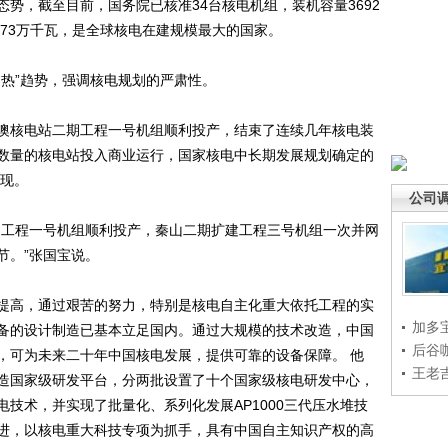
势，截至目前，国务院已核准34台核电机组，装机容量3692
773万千瓦，是全球核电在建规模最大的国家。
热”趋势，强调核电规划的严肃性。
核电站二期工程一号机组顺利投产，结束了连续几年核电装
数量的核电站投入商业运行，国家核电中长期发展规划确定的
实现。
公司
工程一号机组顺利投产，秦山二期扩建工程三号机组一次并网
节。”张国宝说。
高，通过艰苦的努力，特别是核电自主化重大依托工程的实
加多
备的设计制造已基本立足国内。通过大规模的技术改造，中国
后谷
，可为未来二十年中国核电发展，提供可靠的设备保障。 他
王老
造国家级研发平台，分两批设置了十个国家级核电研发中心，
技术，并实现了批量化、系列化发展AP1000三代压水堆技
进，以核电重大科技专项为抓手，具有中国自主知识产权的高