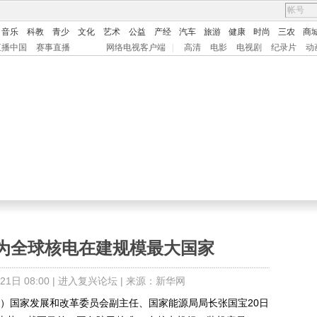
音乐
科教
青少
文化
艺术
公益
产经
汽车
旅游
健康
时尚
三农
商
直播中国
赛事直播
网络电视客户端
|
高清
电影
电视剧
纪录片
动
为全球核电在建规模最大国家
日 08:00 |
进入复兴论坛
| 来源：新华网
玲）国家发展和改革委员会副主任、国家能源局局长张国宝20日