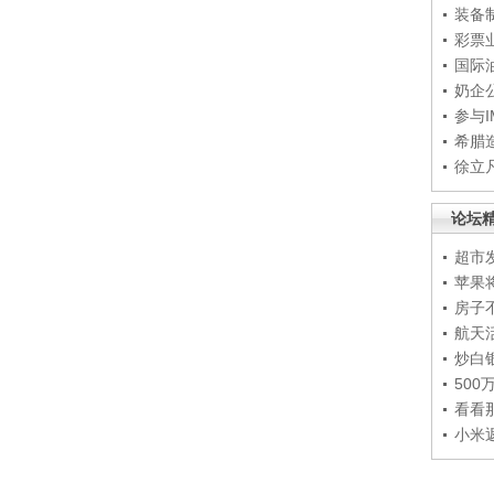
装备
彩票
国际
奶企
参与
希腊
徐立
论坛
超市
苹果
房子
航天
炒白
50
看看
小米