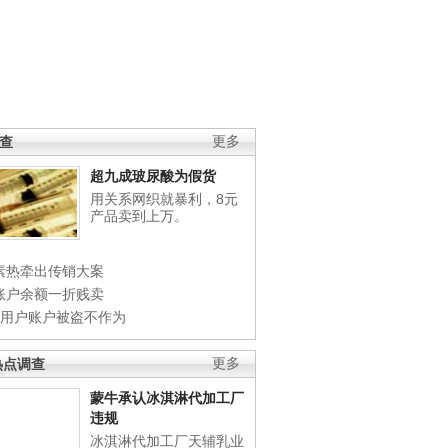
调查
更多
超九成玻尿酸为假货
用关系网织就暴利，8元
产品卖到上万。
素热牵出传销大案
账户余额一折贱卖
店用户账户被盗不作为
热点调查
更多
蒙牛承认冰淇淋代加工厂
违规
冰淇淋代加工厂天辅乳业