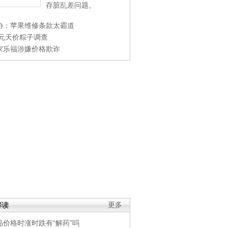
存脏乱差问题。
协：苹果维修条款太霸道
0元天价粽子调查
家乐福涉嫌价格欺诈
解读
更多
品价格时涨时跌有“解药”吗