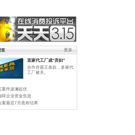
调查
更多
宜家代工厂成“弃妇”
合作存霸王条款，多家代
工厂被关。
宝案件波澜起伏
咖啡企业资金告急
吉案最迟7月底有结果