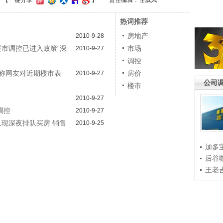
】
【一键分享
】
责任编辑：任威风
热词推荐
房地产
2010-9-28
楼市调控已进入政策“深
市场
2010-9-27
调控
8称网友对近期楼市表
房价
2010-9-27
公司
楼市
2010-9-27
调控
2010-9-27
又现深夜排队买房 销售
2010-9-25
加多
后谷
王老