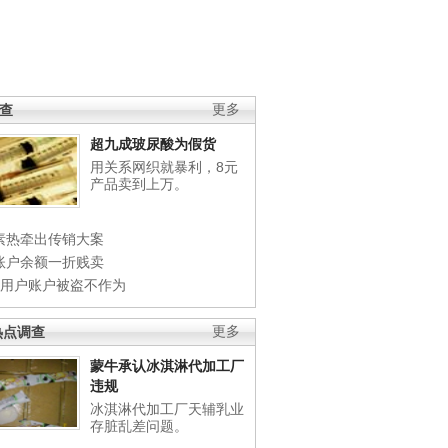
调查
更多
超九成玻尿酸为假货
用关系网织就暴利，8元
产品卖到上万。
素热牵出传销大案
账户余额一折贱卖
店用户账户被盗不作为
热点调查
更多
蒙牛承认冰淇淋代加工厂
违规
冰淇淋代加工厂天辅乳业
存脏乱差问题。