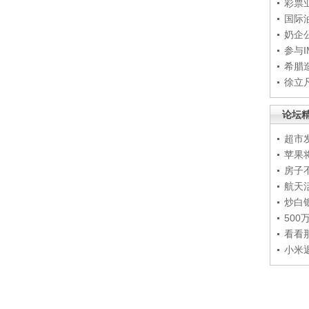
彩票
国际
奶企
参与
希腊
徐立
论坛
超市
苹果
房子
航天
炒白
50
看看
小米