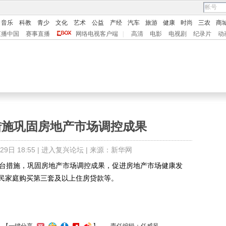
音乐
科教
青少
文化
艺术
公益
产经
汽车
旅游
健康
时尚
三农
商
直播中国
赛事直播
网络电视客户端
|
高清
电影
电视剧
纪录片
动
措施巩固房地产市场调控成果
日 18:55 |
进入复兴论坛
| 来源：新华网
台措施，巩固房地产市场调控成果，促进房地产市场健康发
民家庭购买第三套及以上住房贷款等。