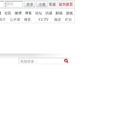
登录
注册
客服
设为首页
城
社区
微博
博客
论坛
访谈
邮箱
游戏
画片
公开课
播客
|
CCTV
频道
栏目