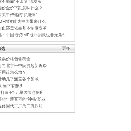
业不能靠“不回复”谋发展
油价金价下跌意味什么？
公关中传递的“负能量”
IMF增资能为中国带来什么
造血还需依靠基本制度变革
凡：中国增资IMF既非捐款也非无条件
精选
更多
发票价格包含税金
将向北京一中院提起新诉讼
不用该怎么放？
活动几乎涵盖各个领域
银 当下有赚头
0万打造4个五星级旅游厕所
那些年薪百万的“神秘”职业
返修因代工厂为二流作坊