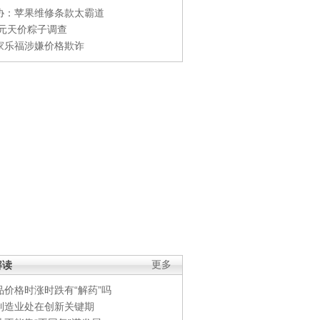
协：苹果维修条款太霸道
0元天价粽子调查
家乐福涉嫌价格欺诈
解读
更多
品价格时涨时跌有“解药”吗
制造业处在创新关键期