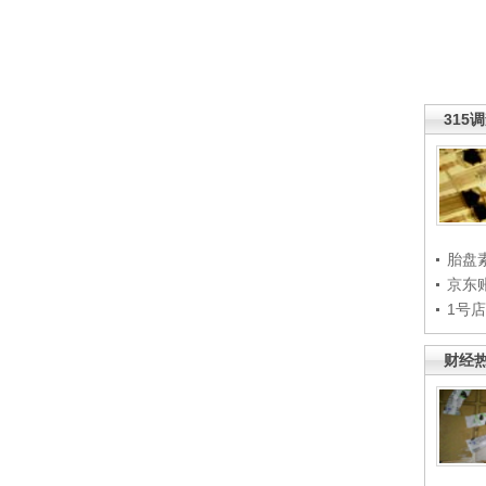
315
胎盘
京东
1号
财经