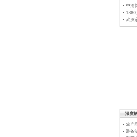
中消
188
武汉
深度
农产
装备