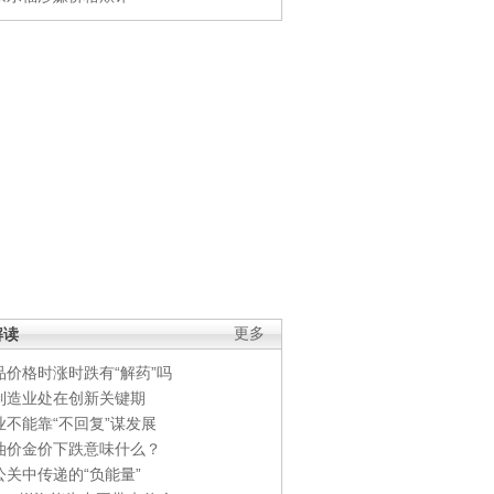
解读
更多
品价格时涨时跌有“解药”吗
制造业处在创新关键期
业不能靠“不回复”谋发展
油价金价下跌意味什么？
公关中传递的“负能量”