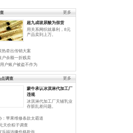
调查
更多
超九成玻尿酸为假货
用关系网织就暴利，8元
产品卖到上万。
素热牵出传销大案
账户余额一折贱卖
店用户账户被盗不作为
热点调查
更多
蒙牛承认冰淇淋代加工厂
违规
冰淇淋代加工厂天辅乳业
存脏乱差问题。
协：苹果维修条款太霸道
0元天价粽子调查
家乐福涉嫌价格欺诈