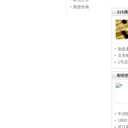
期货价格
315
胎盘
京东
1号
财经
中消
188
武汉