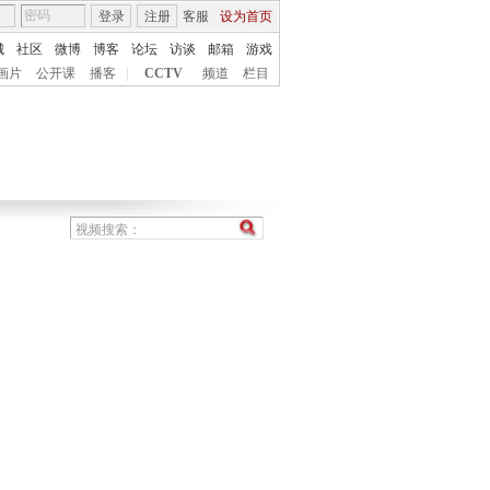
登录
注册
客服
设为首页
城
社区
微博
博客
论坛
访谈
邮箱
游戏
画片
公开课
播客
|
CCTV
频道
栏目