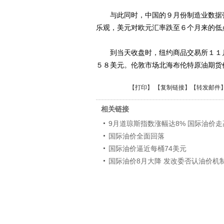
与此同时，中国的９月份制造业数据强
乐观，美元对欧元汇率跌至６个月来的低
到当天收盘时，纽约商品交易所１１月交
５８美元。伦敦市场北海布伦特原油期货
【
打印
】 【
复制链接
】【
转发邮件
相关链接
9月道琼斯指数涨幅达8% 国际油价走
国际油价全面回落
国际油价逼近每桶74美元
国际油价8月大降 发改委否认油价机