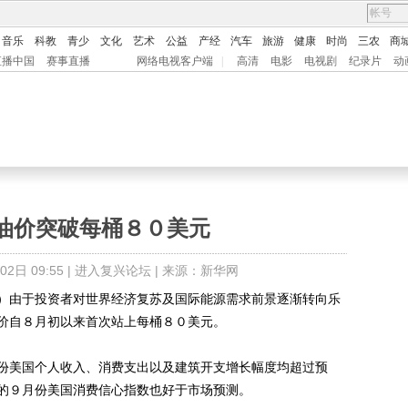
音乐
科教
青少
文化
艺术
公益
产经
汽车
旅游
健康
时尚
三农
商
直播中国
赛事直播
网络电视客户端
|
高清
电影
电视剧
纪录片
动
油价突破每桶８０美元
日 09:55 |
进入复兴论坛
| 来源：新华网
由于投资者对世界经济复苏及国际能源需求前景逐渐转向乐
价自８月初以来首次站上每桶８０美元。
美国个人收入、消费支出以及建筑开支增长幅度均超过预
的９月份美国消费信心指数也好于市场预测。