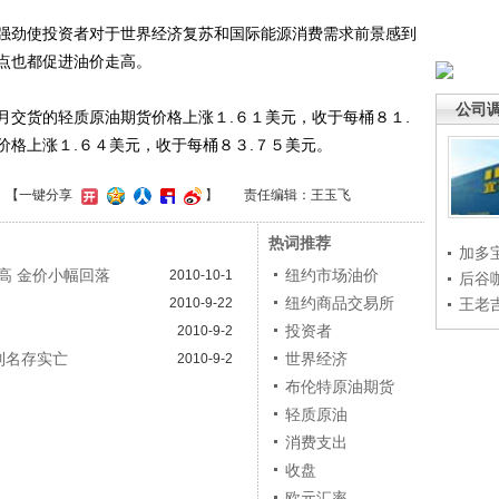
劲使投资者对于世界经济复苏和国际能源消费需求前景感到
点也都促进油价走高。
公司
货的轻质原油期货价格上涨１.６１美元，收于每桶８１.
价格上涨１.６４美元，收于每桶８３.７５美元。
】
【一键分享
】
责任编辑：王玉飞
热词推荐
加多
高 金价小幅回落
纽约市场油价
2010-10-1
后谷
纽约商品交易所
2010-9-22
王老
投资者
2010-9-2
制名存实亡
世界经济
2010-9-2
布伦特原油期货
轻质原油
消费支出
收盘
欧元汇率