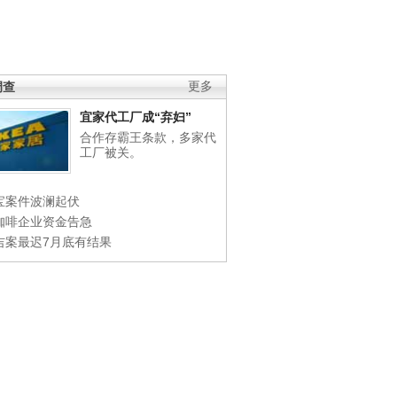
调查
更多
宜家代工厂成“弃妇”
合作存霸王条款，多家代
工厂被关。
宝案件波澜起伏
咖啡企业资金告急
吉案最迟7月底有结果