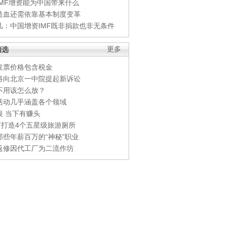
IMF增资能为中国带来什么
造血还需依靠基本制度变革
凡：中国增资IMF既非捐款也非无条件
精选
更多
发票价格包含税金
将向北京一中院提起新诉讼
不用该怎么放？
活动几乎涵盖各个领域
银 当下有赚头
0万打造4个五星级旅游厕所
那些年薪百万的“神秘”职业
返修因代工厂为二流作坊