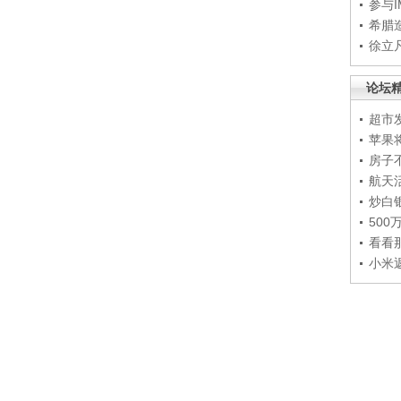
参与
希腊
徐立
论坛
超市
苹果
房子
航天
炒白
50
看看
小米