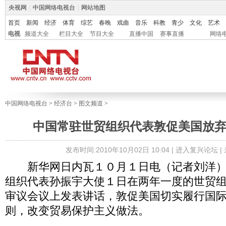
央视网
|
中国网络电视台
|
网站地图
首页
新闻
经济
体育
综艺
春晚
戏曲
音乐
科教
青少
文化
艺术
电视
频道大全
栏目大全
节目大全
直播中国
赛事直播
网络
中国网络电视台
>
经济台
>
图文频道
>
中国常驻世贸组织代表敦促美国放
发布时间:2010年10月02日 10:04 |
进入复兴论坛
|
新华网日内瓦１０月１日电（记者刘洋）
组织代表孙振宇大使１日在两年一度的世贸
审议会议上发表讲话，敦促美国切实履行国
则，改变贸易保护主义做法。