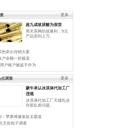
调查
更多
超九成玻尿酸为假货
用关系网织就暴利，8元
产品卖到上万。
素热牵出传销大案
账户余额一折贱卖
店用户账户被盗不作为
热点调查
更多
蒙牛承认冰淇淋代加工厂
违规
冰淇淋代加工厂天辅乳业
存脏乱差问题。
协：苹果维修条款太霸道
0元天价粽子调查