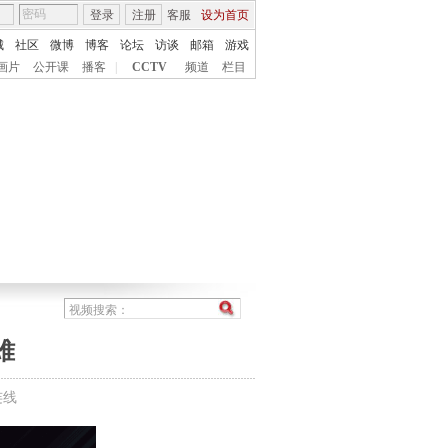
登录
注册
客服
设为首页
城
社区
微博
博客
论坛
访谈
邮箱
游戏
画片
公开课
播客
|
CCTV
频道
栏目
难
连线