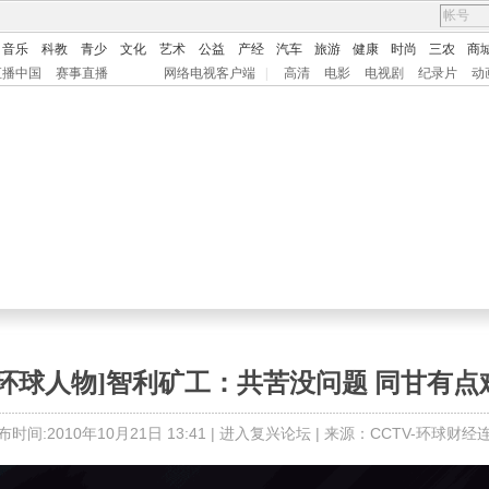
音乐
科教
青少
文化
艺术
公益
产经
汽车
旅游
健康
时尚
三农
商
直播中国
赛事直播
网络电视客户端
|
高清
电影
电视剧
纪录片
动
[环球人物]智利矿工：共苦没问题 同甘有点
布时间:2010年10月21日 13:41 |
进入复兴论坛
| 来源：CCTV-环球财经