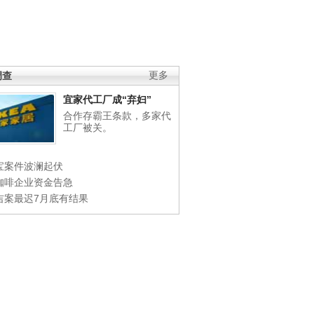
调查
更多
宜家代工厂成“弃妇”
合作存霸王条款，多家代
工厂被关。
宝案件波澜起伏
咖啡企业资金告急
吉案最迟7月底有结果