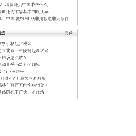
IMF增资能为中国带来什么
造血还需依靠基本制度变革
凡：中国增资IMF既非捐款也非无条件
精选
更多
发票价格包含税金
将向北京一中院提起新诉讼
不用该怎么放？
活动几乎涵盖各个领域
银 当下有赚头
0万打造4个五星级旅游厕所
那些年薪百万的“神秘”职业
返修因代工厂为二流作坊