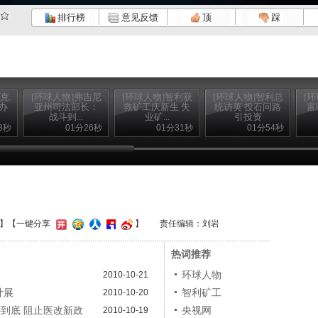
排行榜
意见反馈
顶
踩
克.
[环球人物]弗吉尼
[环球人物]智利获
[环球人物]智利总
[
办
亚州司法部长：
救矿工庆新生 失
统访英 投石问路
富
战斗到...
业矿...
引投资
8秒
01分26秒
01分31秒
01分54秒
】
【一键分享
】
责任编辑：刘岩
热词推荐
环球人物
2010-10-21
计展
智利矿工
2010-10-20
斗到底 阻止医改新政
央视网
2010-10-19