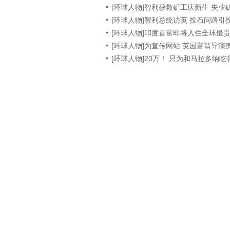
[环球人物]智利获救矿工庆新生 失业
[环球人物]智利总统访英 投石问路引
[环球人物]印度首富即将入住全球最
[环球人物]为宣传网站 英国富翁导
[环球人物]20万！ 只为和马拉多纳吃