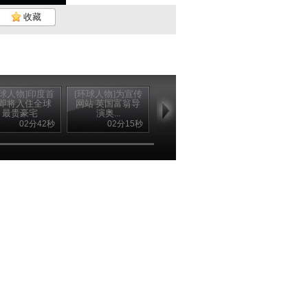
收藏
环球人物]印度首
[环球人物]为宣传
[环球人物]20万！
即将入住全球
网站 英国富翁导
只为和马拉多纳
最贵豪宅
演奥...
吃顿饭
02分42秒
02分15秒
01分43秒