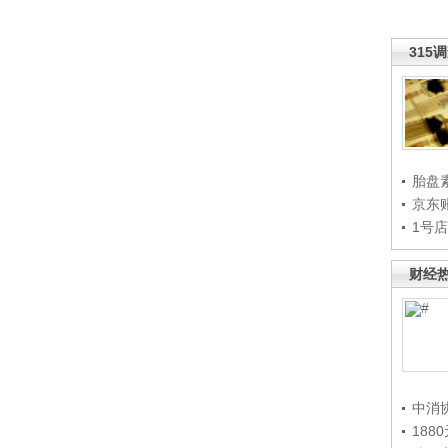
315
胎盘
京东
1号
财经
中消
188