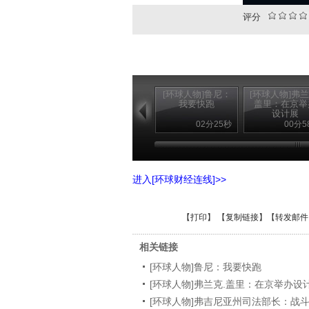
评分
[环球人物]鲁尼：
[环球人物]弗兰
我要快跑
盖里：在京举
设计展
02分25秒
00分5
进入[环球财经连线]>>
【
打印
】 【
复制链接
】【
转发邮件
相关链接
[环球人物]鲁尼：我要快跑
[环球人物]弗兰克.盖里：在京举办设
[环球人物]弗吉尼亚州司法部长：战