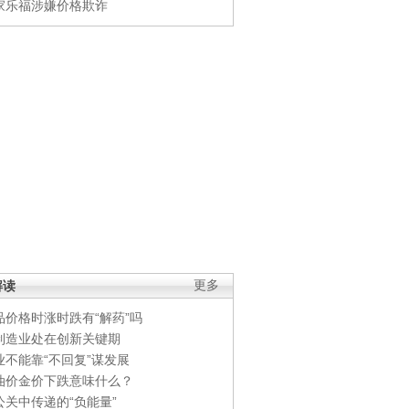
家乐福涉嫌价格欺诈
解读
更多
品价格时涨时跌有“解药”吗
制造业处在创新关键期
业不能靠“不回复”谋发展
油价金价下跌意味什么？
公关中传递的“负能量”