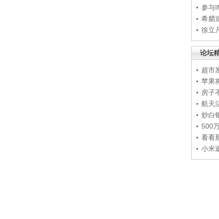
参与
希腊
徐立
论坛
超市
苹果
房子
航天
炒白
50
看看
小米