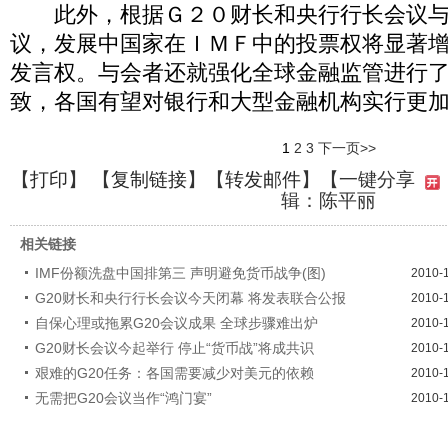
此外，根据Ｇ２０财长和央行行长会议与
议，发展中国家在ＩＭＦ中的投票权将显著
发言权。与会者还就强化全球金融监管进行
致，各国有望对银行和大型金融机构实行更
1
2
3
下一页>>
【
打印
】 【
复制链接
】【
转发邮件
】
【一键分享
辑：陈平丽
相关链接
IMF份额洗盘中国排第三 声明避免货币战争(图)
2010-
G20财长和央行行长会议今天闭幕 将发表联合公报
2010-
自保心理或拖累G20会议成果 全球步骤难出炉
2010-
G20财长会议今起举行 停止“货币战”将成共识
2010-
艰难的G20任务：各国需要减少对美元的依赖
2010-
无需把G20会议当作“鸿门宴”
2010-