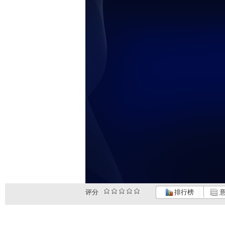
评分
排行榜
意