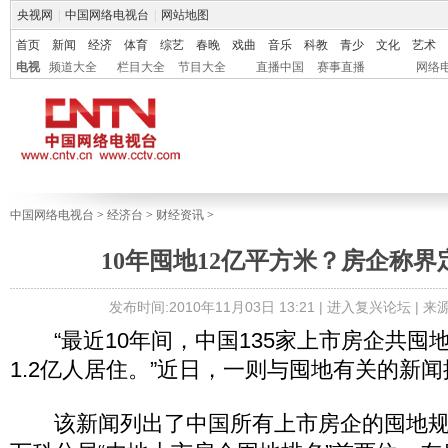
央视网
|
中国网络电视台
|
网站地图
首页
新闻
经济
体育
综艺
春晚
戏曲
音乐
科教
青少
文化
艺术
电视
频道大全
栏目大全
节目大全
直播中国
赛事直播
网络
中国网络电视台
>
经济台
>
财经资讯
>
10年囤地12亿平方米？房企称界
发布时间:2010年11月03日 13:21 |
进入复兴论坛
| 
“最近10年间，中国135家上市房企共囤地
1.2亿人居住。”近日，一则与囤地有关的新
该新闻列出了中国所有上市房企的囤地规