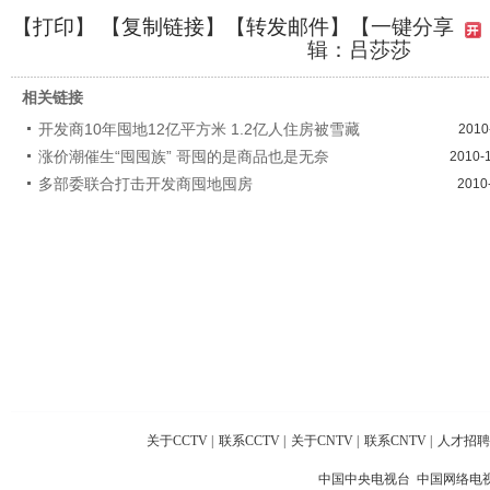
【
打印
】 【
复制链接
】【
转发邮件
】
【一键分享
辑：吕莎莎
相关链接
开发商10年囤地12亿平方米 1.2亿人住房被雪藏
2010
涨价潮催生“囤囤族” 哥囤的是商品也是无奈
2010-
多部委联合打击开发商囤地囤房
2010
关于CCTV
|
联系CCTV
|
关于CNTV
|
联系CNTV
|
人才招聘
中国中央电视台 中国网络电