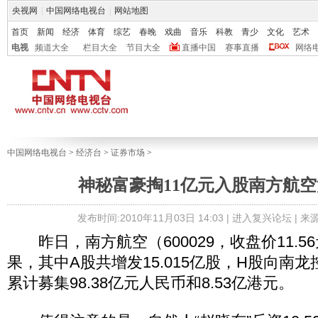
央视网
|
中国网络电视台
|
网站地图
首页
新闻
经济
体育
综艺
春晚
戏曲
音乐
科教
青少
文化
艺术
电视
频道大全
栏目大全
节目大全
直播中国
赛事直播
网络
中国网络电视台
>
经济台
>
证券市场
>
神秘富豪掏11亿元入股南方航空浮
发布时间:2010年11月03日 14:03 |
进入复兴论坛
| 
昨日，南方航空（600029，收盘价11.5
果，其中A股共增发15.015亿股，H股向南龙控
累计募集98.38亿元人民币和8.53亿港元。