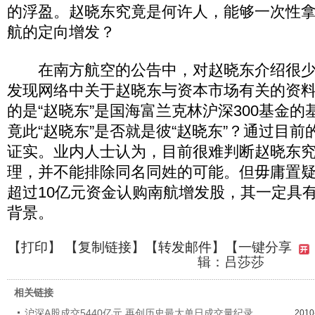
的浮盈。赵晓东究竟是何许人，能够一次性拿出
航的定向增发？
在南方航空的公告中，对赵晓东介绍很少
发现网络中关于赵晓东与资本市场有关的资
的是“赵晓东”是国海富兰克林沪深300基金
竟此“赵晓东”是否就是彼“赵晓东”？通过目
证实。业内人士认为，目前很难判断赵晓东
理，并不能排除同名同姓的可能。但毋庸置
超过10亿元资金认购南航增发股，其一定具
背景。
【
打印
】 【
复制链接
】【
转发邮件
】
【一键分享
辑：吕莎莎
相关链接
沪深A股成交5440亿元 再创历史最大单日成交量纪录
2010