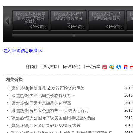
[聚焦热钱]棉价暴
[聚焦热钱]农产品
[聚焦热钱]国际大
涨 农发行严控贷
期货价格持续向
宗商品连创新高
款风险
上
02分25秒
01分10秒
01分07秒
进入[经济信息联播]>>
【
打印
】 【
复制链接
】【
转发邮件
】
【一键分享
相关链接
[聚焦热钱]棉价暴涨 农发行严控贷款风险
2010
[聚焦热钱]农产品期货价格持续向上
2010
[聚焦热钱]国际大宗商品连创新高
2010
[聚焦热钱]兔年金条提前热 一天销售七百万
2010
[聚焦热钱]大公国际下调美国信用等级至A 负面
2010
[聚焦热钱]国际金价突破1400美元大关
2010
[聚焦热钱]国际财经媒体：中国要关注热钱推高资产价格
2010