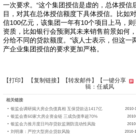
一次要求。“这个集团授信是虚的，总体授信
目，对其在总体授信额度下具体授信。比如
信100亿元，该集团一年有10个项目上马，
资质，比如银行会预测其未来销售前景如何
分给不同的贷款额度。”该人士表示，但这一
产企业集团授信的要求更加严格。
【
打印
】 【
复制链接
】【
转发邮件
】
【一键分享
辑：任威风
相关链接
银监会调研揭大房企负债真相 互保贷款达1417亿
2010-
银监会查60家大房企资金链 三成负债率超70%
2010
银监会力推月度日均存贷款监测防流动性风险
2010
刘明康：严控大型房企贷款风险
2010-