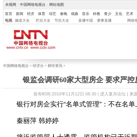
央视网
|
中国网络电视台
|
网站地图
首页
新闻
经济
体育
综艺
春晚
戏曲
音乐
科教
青少
文化
艺术
电视
频道大全
栏目大全
节目大全
直播中国
赛事直播
网络
中国网络电视台
>
经济台
>
财经资讯
>
银监会调研60家大型房企 要求严
发布时间:2010年11月12日 08:30 |
进入复兴论坛
| 
银行对房企实行“名单式管理”：不在名单
秦丽萍 韩婷婷