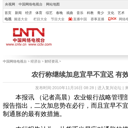
央视网
|
中国网络电视台
|
网站地图
首页
新闻
经济
体育
综艺
春晚
戏曲
音乐
科教
青少
文化
艺术
电视
频道大全
栏目大全
节目大全
直播中国
赛事直播
网络
中国网络电视台
>
经济台
>
财经资讯
>
农行称继续加息宜早不宜迟 有
发布时间:2010年11月16日 08:28 |
进入复兴论坛
|
本报讯 （记者高晨）农业银行战略管理部
报告指出，二次加息势在必行，而且宜早不
制通胀的最有效措施。