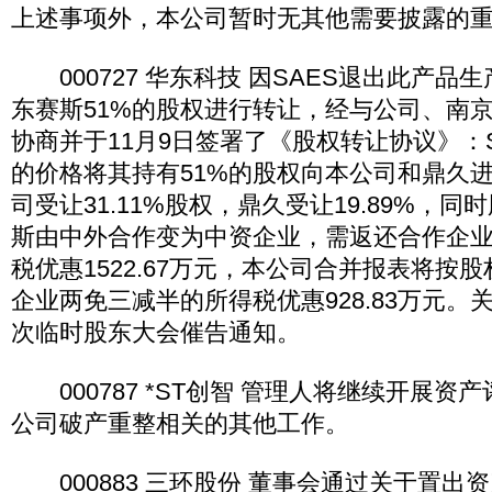
上述事项外，本公司暂时无其他需要披露的
000727 华东科技 因SAES退出此产品
东赛斯51%的股权进行转让，经与公司、南
协商并于11月9日签署了《股权转让协议》：S
的价格将其持有51%的股权向本公司和鼎久
司受让31.11%股权，鼎久受让19.89%，
斯由中外合作变为中资企业，需返还合作企
税优惠1522.67万元，本公司合并报表将按
企业两免三减半的所得税优惠928.83万元。关
次临时股东大会催告通知。
000787 *ST创智 管理人将继续开展资
公司破产重整相关的其他工作。
000883 三环股份 董事会通过关于置出