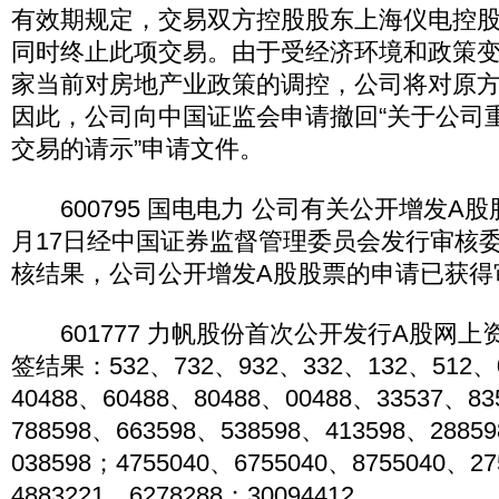
有效期规定，交易双方控股股东上海仪电控股
同时终止此项交易。由于受经济环境和政策
家当前对房地产业政策的调控，公司将对原
因此，公司向中国证监会申请撤回“关于公司
交易的请示”申请文件。
600795 国电电力 公司有关公开增发A股
月17日经中国证券监督管理委员会发行审核
核结果，公司公开增发A股股票的申请已获得
601777 力帆股份首次公开发行A股网上
签结果：532、732、932、332、132、512、
40488、60488、80488、00488、33537、83
788598、663598、538598、413598、2885
038598；4755040、6755040、8755040、2
4883221、6278288；30094412。