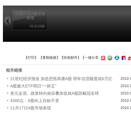
11月17日A股市场
表现
01分10秒
【
打印
】 【
复制链接
】【
转发邮件
】
【一键分享
相关链接
21世纪经济报道:加息恐慌再袭A股 明年信贷额度或6万亿
2010-
A股最大ETF明日“一拆五”
2010-
美元走强、政策转向效应叠加造就A股跌幅冠全球
2010-
4300点：A股向上目标不变
2010-
11月17日A股市场表现
2010-