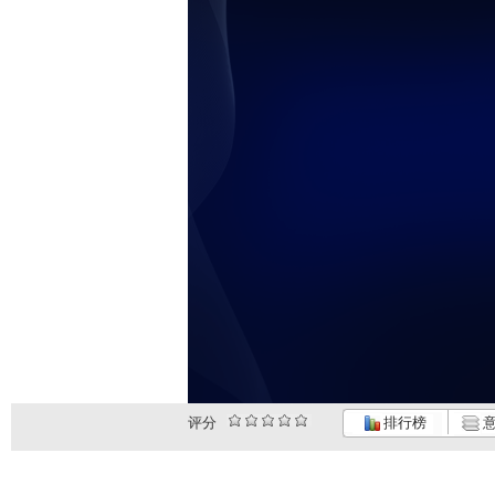
评分
排行榜
意