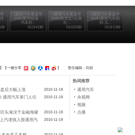
返华
[通用汽车重返华
[通用汽车重返华
[通用汽车重返华
四任
尔街]新闻链接：
尔街]投资近5亿美
尔街]通用汽车回
汽车巨...
元 ...
归 几...
1秒
01分42秒
03分03秒
01分13秒
】
【一键分享
】
责任编辑：刘岩
热词推荐
开盘后大幅上涨
通用汽车
2010-11-19
O 通用汽车掌门人任
央视网
2010-11-19
视频
车巨头淹没于金融海啸
点播
2010-11-19
 上汽谨慎入股通用汽
2010-11-19
几多欢喜几多愁
2010-11-19