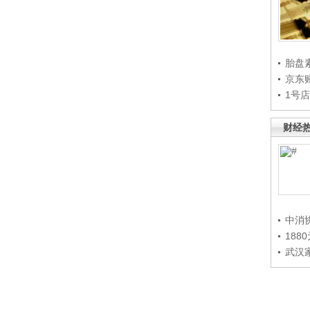
胎盘
京东
1号
财经
中消
188
武汉