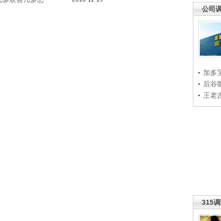
公司
加多
后谷
王老
315