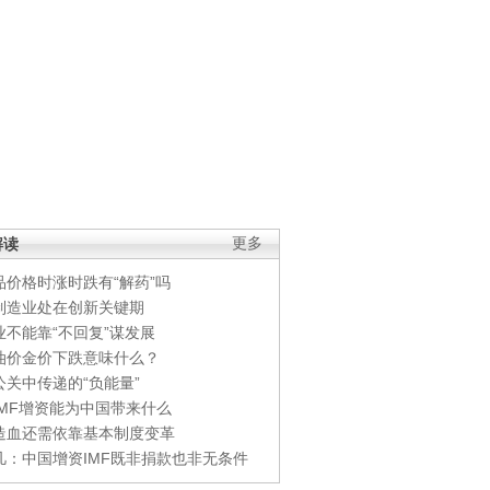
解读
更多
品价格时涨时跌有“解药”吗
制造业处在创新关键期
业不能靠“不回复”谋发展
油价金价下跌意味什么？
公关中传递的“负能量”
IMF增资能为中国带来什么
造血还需依靠基本制度变革
凡：中国增资IMF既非捐款也非无条件