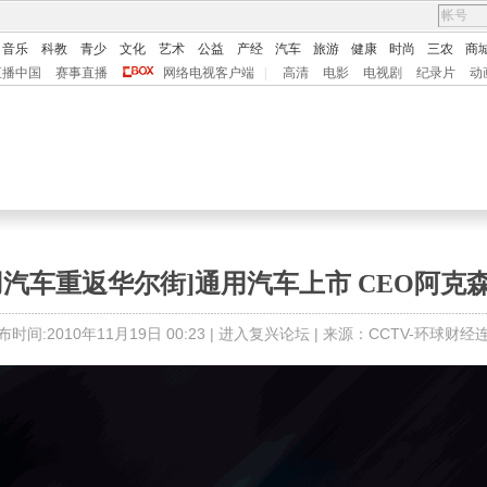
音乐
科教
青少
文化
艺术
公益
产经
汽车
旅游
健康
时尚
三农
商
直播中国
赛事直播
网络电视客户端
|
高清
电影
电视剧
纪录片
动
用汽车重返华尔街]通用汽车上市 CEO阿克
布时间:2010年11月19日 00:23 |
进入复兴论坛
| 来源：CCTV-环球财经