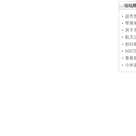
论坛
超市
苹果
房子
航天
炒白
50
看看
小米