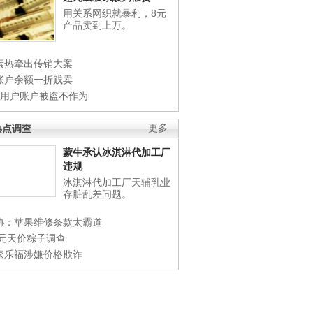
用关系网织就暴利，8元
产品卖到上万。
素热牵出传销大案
账户余额一折贱卖
店用户账户被盗不作为
热点调查
更多
蒙牛承认冰淇淋代加工厂
违规
冰淇淋代加工厂天辅乳业
存脏乱差问题。
协：苹果维修条款太霸道
0元天价粽子调查
家乐福涉嫌价格欺诈