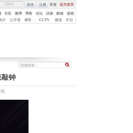
登录
注册
客服
设为首页
城
社区
微博
博客
论坛
访谈
邮箱
游戏
画片
公开课
播客
|
CCTV
频道
栏目
森敲钟
连线