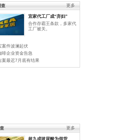
调查
更多
宜家代工厂成“弃妇”
合作存霸王条款，多家代
工厂被关。
宝案件波澜起伏
咖啡企业资金告急
吉案最迟7月底有结果
调查
更多
超九成玻尿酸为假货