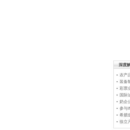
深度
农产
装备
彩票
国际
奶企
参与
希腊
徐立