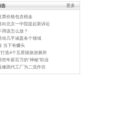
精选
更多
发票价格包含税金
将向北京一中院提起新诉讼
不用该怎么放？
活动几乎涵盖各个领域
银 当下有赚头
0万打造4个五星级旅游厕所
那些年薪百万的“神秘”职业
返修因代工厂为二流作坊