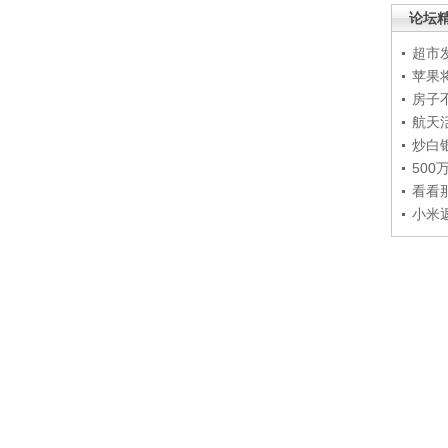
论坛
超市
苹果
房子
航天
炒白
50
看看
小米