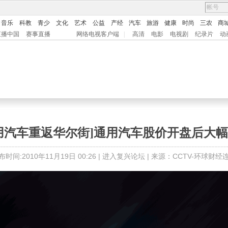
音乐
科教
青少
文化
艺术
公益
产经
汽车
旅游
健康
时尚
三农
商
直播中国
赛事直播
网络电视客户端
|
高清
电影
电视剧
纪录片
动
用汽车重返华尔街]通用汽车股价开盘后大
布时间:2010年11月19日 00:26 |
进入复兴论坛
| 来源：CCTV-环球财经