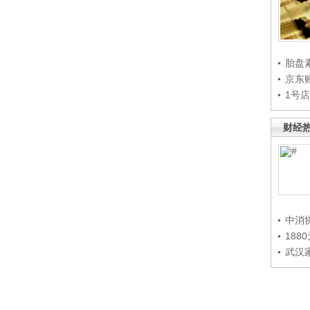
胎盘
京东
1号
财经
中消
188
武汉