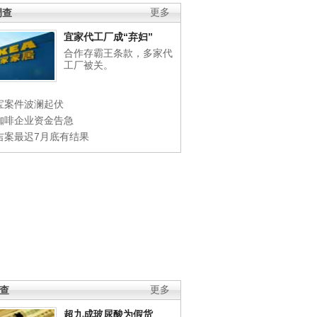
调查
更多
宜家代工厂成“弃妇”
合作存霸王条款，多家代
工厂被关。
宝案件波澜起伏
咖啡企业资金告急
吉案最迟7月底有结果
调查
更多
超九成玻尿酸为假货