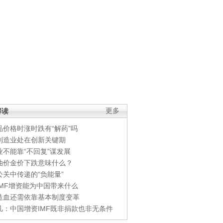
解读
更多
品价格时涨时跌有“解药”吗
制造业处在创新关键期
业不能靠“不回复”谋发展
油价金价下跌意味什么？
公关中传递的“负能量”
IMF增资能为中国带来什么
造血还需依靠基本制度变革
凡：中国增资IMF既非捐款也非无条件