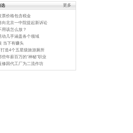
精选
更多
发票价格包含税金
将向北京一中院提起新诉讼
不用该怎么放？
活动几乎涵盖各个领域
银 当下有赚头
0万打造4个五星级旅游厕所
那些年薪百万的“神秘”职业
返修因代工厂为二流作坊