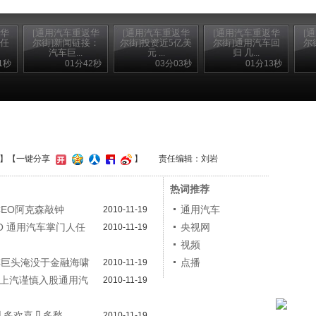
返华
[通用汽车重返华
[通用汽车重返华
[通用汽车重返华
[
四任
尔街]新闻链接：
尔街]投资近5亿美
尔街]通用汽车回
尔
汽车巨...
元 ...
归 几...
1秒
01分42秒
03分03秒
01分13秒
】
【一键分享
】
责任编辑：刘岩
热词推荐
CEO阿克森敲钟
通用汽车
2010-11-19
O 通用汽车掌门人任
央视网
2010-11-19
视频
车巨头淹没于金融海啸
点播
2010-11-19
 上汽谨慎入股通用汽
2010-11-19
几多欢喜几多愁
2010-11-19