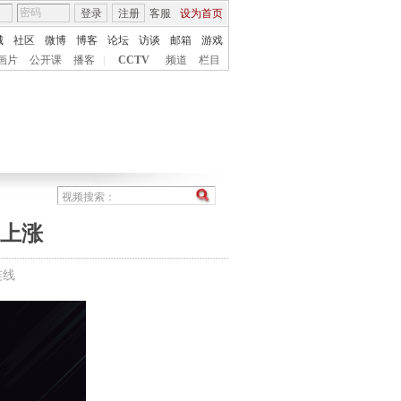
登录
注册
客服
设为首页
城
社区
微博
博客
论坛
访谈
邮箱
游戏
画片
公开课
播客
|
CCTV
频道
栏目
幅上涨
连线