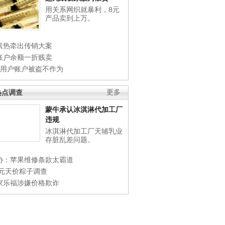
用关系网织就暴利，8元
产品卖到上万。
素热牵出传销大案
账户余额一折贱卖
店用户账户被盗不作为
热点调查
更多
蒙牛承认冰淇淋代加工厂
违规
冰淇淋代加工厂天辅乳业
存脏乱差问题。
协：苹果维修条款太霸道
0元天价粽子调查
家乐福涉嫌价格欺诈