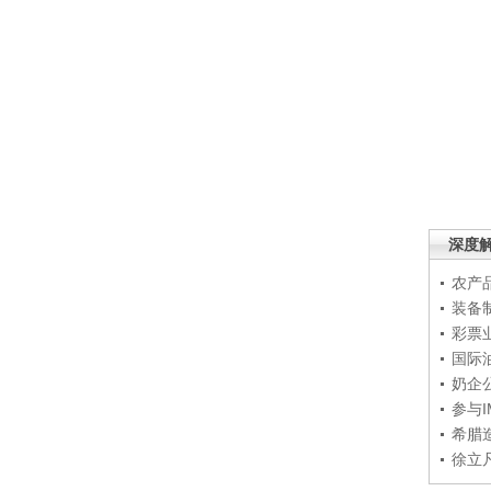
深度
农产
装备
彩票
国际
奶企
参与
希腊
徐立