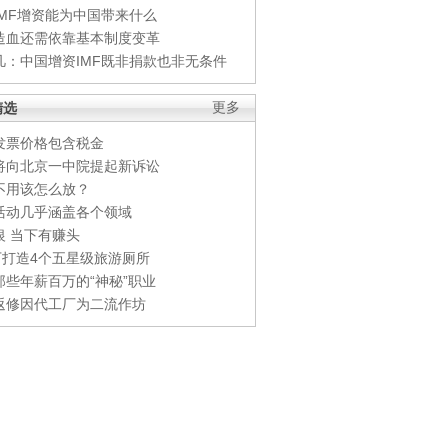
IMF增资能为中国带来什么
造血还需依靠基本制度变革
凡：中国增资IMF既非捐款也非无条件
精选
更多
发票价格包含税金
将向北京一中院提起新诉讼
不用该怎么放？
活动几乎涵盖各个领域
银 当下有赚头
0万打造4个五星级旅游厕所
那些年薪百万的“神秘”职业
返修因代工厂为二流作坊