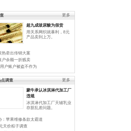
调查
更多
超九成玻尿酸为假货
用关系网织就暴利，8元
产品卖到上万。
素热牵出传销大案
账户余额一折贱卖
店用户账户被盗不作为
热点调查
更多
蒙牛承认冰淇淋代加工厂
违规
冰淇淋代加工厂天辅乳业
存脏乱差问题。
协：苹果维修条款太霸道
0元天价粽子调查