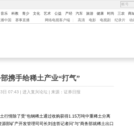
音乐
科教
青少
文化
艺术
公益
产经
汽车
旅游
健康
时尚
三农
商
直播中国
赛事直播
网络电视客户端
|
高清
电影
电视剧
纪录片
动
部携手给稀土产业“打气”
日 07:43 |
进入复兴论坛
| 来源：证券日报
行情除了受“包钢稀土通过收购获得1.15万吨中重稀土分离
资源部矿产开发管理司司长刘连答记者问”与“商务部就稀土出口