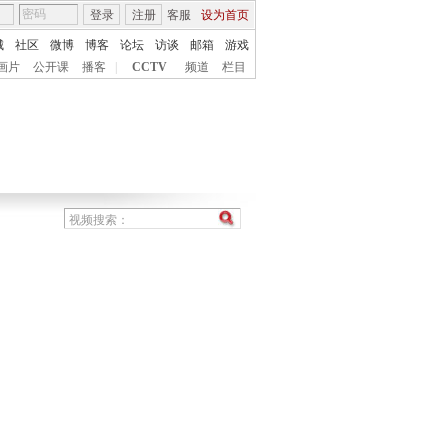
登录
注册
客服
设为首页
城
社区
微博
博客
论坛
访谈
邮箱
游戏
画片
公开课
播客
|
CCTV
频道
栏目