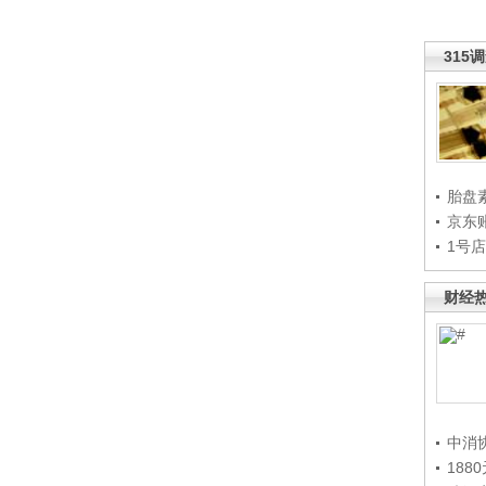
315
胎盘
京东
1号
财经
中消
188