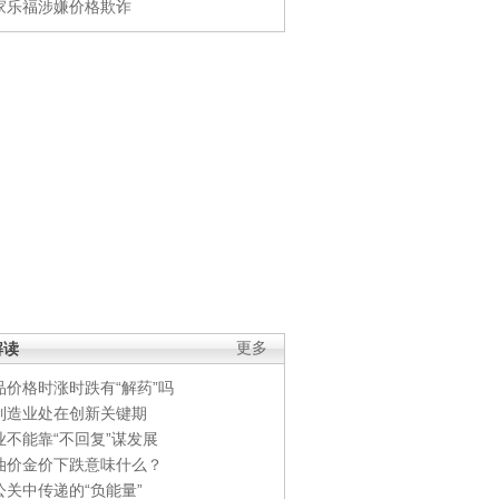
家乐福涉嫌价格欺诈
解读
更多
品价格时涨时跌有“解药”吗
制造业处在创新关键期
业不能靠“不回复”谋发展
油价金价下跌意味什么？
公关中传递的“负能量”