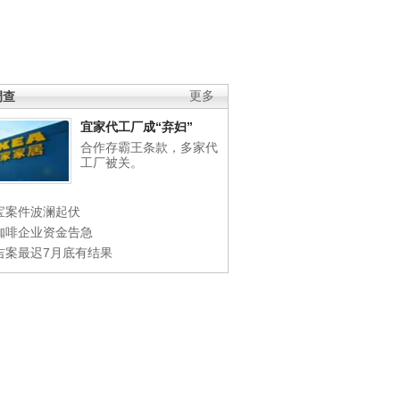
调查
更多
宜家代工厂成“弃妇”
合作存霸王条款，多家代
工厂被关。
宝案件波澜起伏
咖啡企业资金告急
吉案最迟7月底有结果