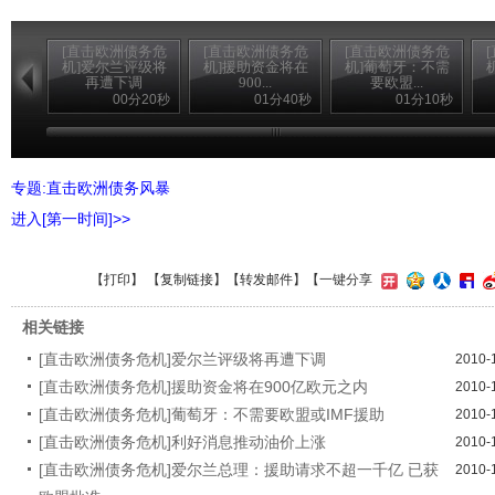
[直击欧洲债务危
[直击欧洲债务危
[直击欧洲债务危
机]爱尔兰评级将
机]援助资金将在
机]葡萄牙：不需
再遭下调
900...
要欧盟...
00分20秒
01分40秒
01分10秒
专题:直击欧洲债务风暴
进入[第一时间]>>
【
打印
】 【
复制链接
】【
转发邮件
】
【一键分享
相关链接
[直击欧洲债务危机]爱尔兰评级将再遭下调
2010-
[直击欧洲债务危机]援助资金将在900亿欧元之内
2010-
[直击欧洲债务危机]葡萄牙：不需要欧盟或IMF援助
2010-
[直击欧洲债务危机]利好消息推动油价上涨
2010-
[直击欧洲债务危机]爱尔兰总理：援助请求不超一千亿 已获
2010-