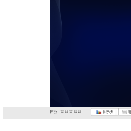
评分
排行榜
意