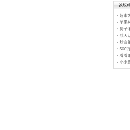
论坛
超市
苹果
房子
航天
炒白
50
看看
小米