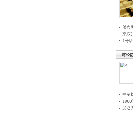
胎盘
京东
1号
财经
中消
188
武汉