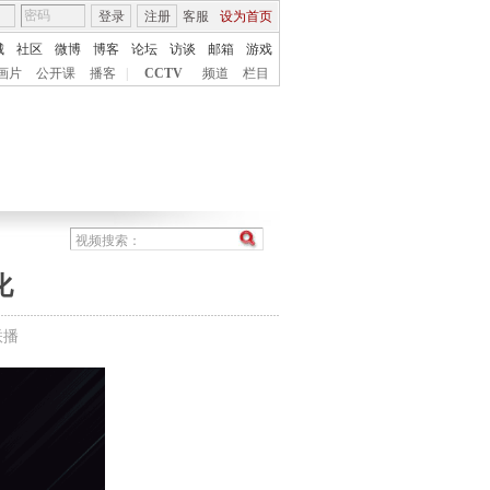
登录
注册
客服
设为首页
城
社区
微博
博客
论坛
访谈
邮箱
游戏
画片
公开课
播客
|
CCTV
频道
栏目
化
联播