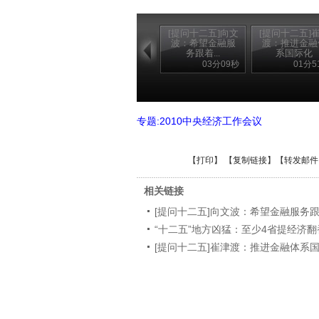
[提问十二五]向文
[提问十二五]
波：希望金融服
渡：推进金融
务跟着...
系国际化
03分09秒
01分5
专题:2010中央经济工作会议
【
打印
】 【
复制链接
】【
转发邮件
相关链接
[提问十二五]向文波：希望金融服务
“十二五”地方凶猛：至少4省提经济翻
[提问十二五]崔津渡：推进金融体系