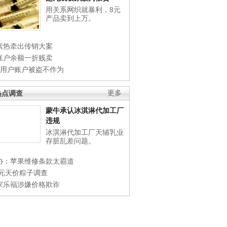
用关系网织就暴利，8元
产品卖到上万。
素热牵出传销大案
账户余额一折贱卖
店用户账户被盗不作为
热点调查
更多
蒙牛承认冰淇淋代加工厂
违规
冰淇淋代加工厂天辅乳业
存脏乱差问题。
协：苹果维修条款太霸道
0元天价粽子调查
家乐福涉嫌价格欺诈