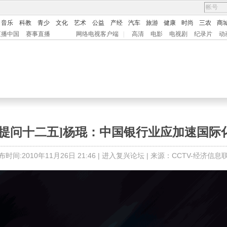
音乐
科教
青少
文化
艺术
公益
产经
汽车
旅游
健康
时尚
三农
商
直播中国
赛事直播
网络电视客户端
|
高清
电影
电视剧
纪录片
动
[提问十二五]杨琨：中国银行业应加速国际
布时间:2010年11月26日 21:46 |
进入复兴论坛
| 来源：CCTV-经济信息