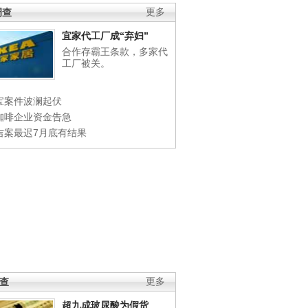
调查
更多
宜家代工厂成“弃妇”
合作存霸王条款，多家代
工厂被关。
宝案件波澜起伏
咖啡企业资金告急
吉案最迟7月底有结果
调查
更多
超九成玻尿酸为假货