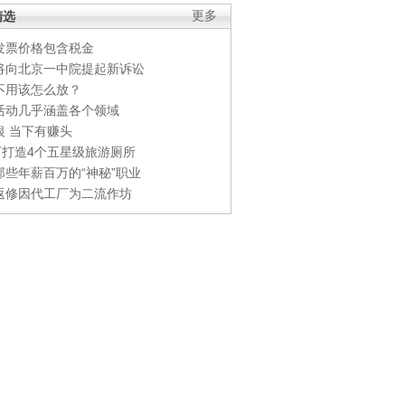
精选
更多
发票价格包含税金
将向北京一中院提起新诉讼
不用该怎么放？
活动几乎涵盖各个领域
银 当下有赚头
0万打造4个五星级旅游厕所
那些年薪百万的“神秘”职业
返修因代工厂为二流作坊