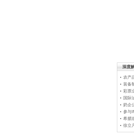
深度
农产
装备
彩票
国际
奶企
参与
希腊
徐立