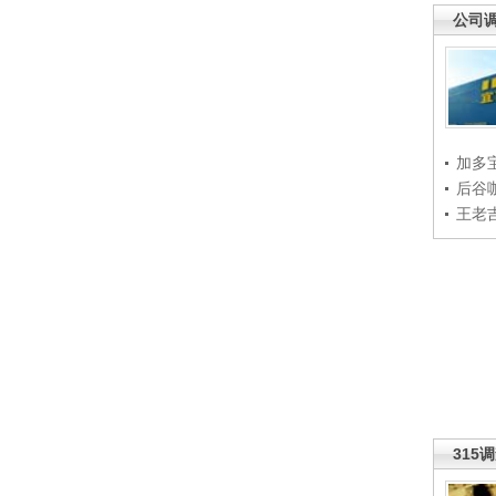
公司
加多
后谷
王老
315