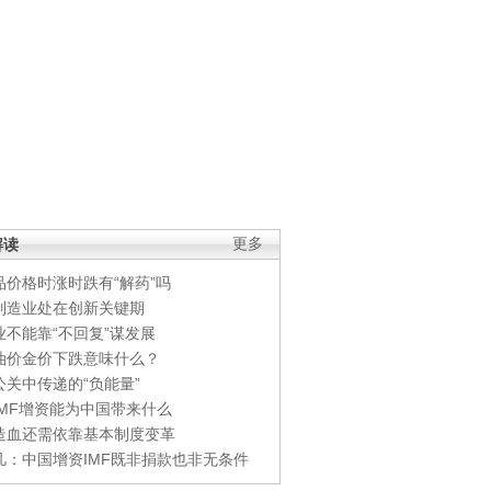
解读
更多
品价格时涨时跌有“解药”吗
制造业处在创新关键期
业不能靠“不回复”谋发展
油价金价下跌意味什么？
公关中传递的“负能量”
IMF增资能为中国带来什么
造血还需依靠基本制度变革
凡：中国增资IMF既非捐款也非无条件