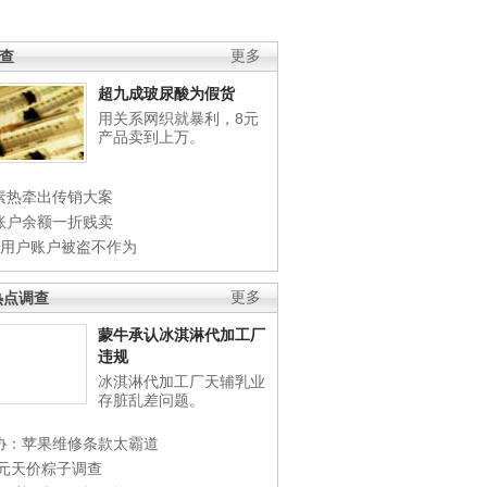
调查
更多
超九成玻尿酸为假货
用关系网织就暴利，8元
产品卖到上万。
素热牵出传销大案
账户余额一折贱卖
店用户账户被盗不作为
热点调查
更多
蒙牛承认冰淇淋代加工厂
违规
冰淇淋代加工厂天辅乳业
存脏乱差问题。
协：苹果维修条款太霸道
0元天价粽子调查