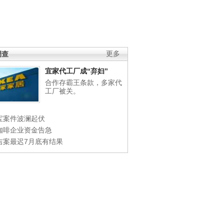
调查
更多
宜家代工厂成“弃妇”
合作存霸王条款，多家代
工厂被关。
宝案件波澜起伏
咖啡企业资金告急
吉案最迟7月底有结果