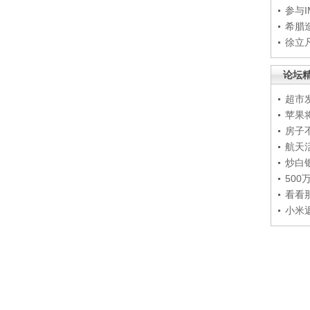
参与
希腊
徐立
论坛
超市
苹果
房子
航天
炒白
50
看看
小米