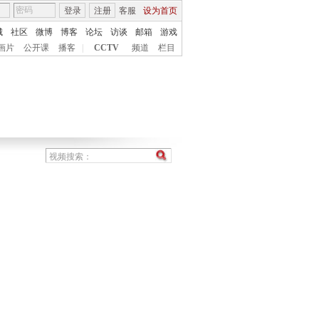
登录
注册
客服
设为首页
城
社区
微博
博客
论坛
访谈
邮箱
游戏
画片
公开课
播客
|
CCTV
频道
栏目