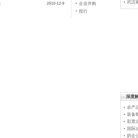
武汉
来
企业并购
2010-12-9
投行
深度
农产
装备
彩票
国际
奶企