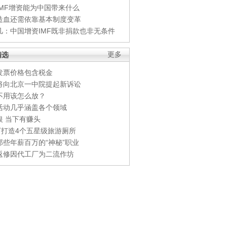
IMF增资能为中国带来什么
造血还需依靠基本制度变革
凡：中国增资IMF既非捐款也非无条件
精选
更多
发票价格包含税金
将向北京一中院提起新诉讼
不用该怎么放？
活动几乎涵盖各个领域
银 当下有赚头
0万打造4个五星级旅游厕所
那些年薪百万的“神秘”职业
返修因代工厂为二流作坊