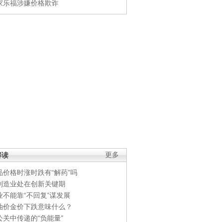
家乐福涉嫌价格欺诈
解读
更多
品价格时涨时跌有“解药”吗
制造业处在创新关键期
业不能靠“不回复”谋发展
油价金价下跌意味什么？
公关中传递的“负能量”