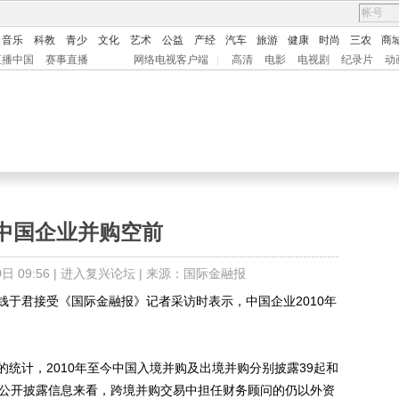
音乐
科教
青少
文化
艺术
公益
产经
汽车
旅游
健康
时尚
三农
商
直播中国
赛事直播
网络电视客户端
|
高清
电影
电视剧
纪录片
动
中国企业并购空前
 09:56 |
进入复兴论坛
| 来源：国际金融报
君接受《国际金融报》记者采访时表示，中国企业2010年
计，2010年至今中国入境并购及出境并购分别披露39起和
前公开披露信息来看，跨境并购交易中担任财务顾问的仍以外资