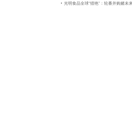
光明食品全球“猎艳”：轮番并购赌未