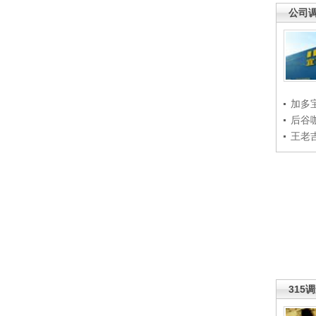
公司
加多
后谷
王老
315