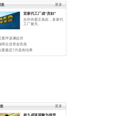
调查
更多
宜家代工厂成“弃妇”
合作存霸王条款，多家代
工厂被关。
宝案件波澜起伏
咖啡企业资金告急
吉案最迟7月底有结果
调查
更多
超九成玻尿酸为假货