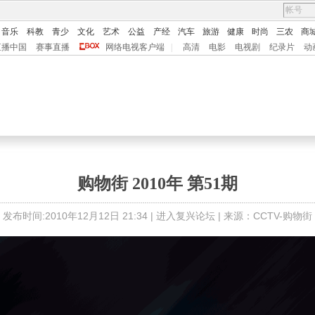
音乐
科教
青少
文化
艺术
公益
产经
汽车
旅游
健康
时尚
三农
商
直播中国
赛事直播
网络电视客户端
|
高清
电影
电视剧
纪录片
动
购物街 2010年 第51期
发布时间:2010年12月12日 21:34 |
进入复兴论坛
| 来源：CCTV-购物街