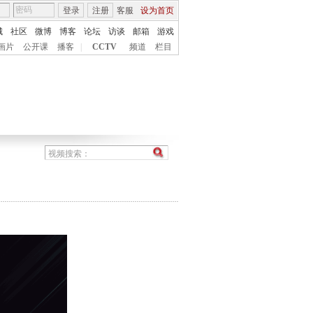
登录
注册
客服
设为首页
城
社区
微博
博客
论坛
访谈
邮箱
游戏
画片
公开课
播客
|
CCTV
频道
栏目