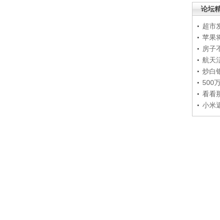
论坛
超市
苹果
房子
航天
炒白
50
看看
小米