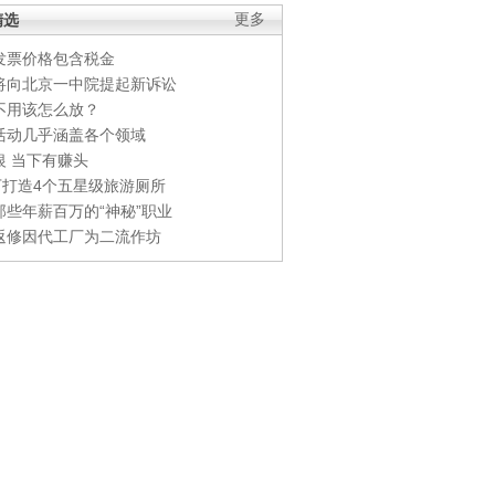
精选
更多
发票价格包含税金
将向北京一中院提起新诉讼
不用该怎么放？
活动几乎涵盖各个领域
银 当下有赚头
0万打造4个五星级旅游厕所
那些年薪百万的“神秘”职业
返修因代工厂为二流作坊