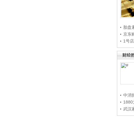
胎盘
京东
1号
财经
中消
188
武汉