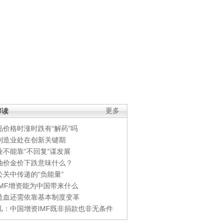
解读
更多
品价格时涨时跌有“解药”吗
制造业处在创新关键期
业不能靠“不回复”谋发展
油价金价下跌意味什么？
公关中传递的“负能量”
IMF增资能为中国带来什么
造血还需依靠基本制度变革
凡：中国增资IMF既非捐款也非无条件