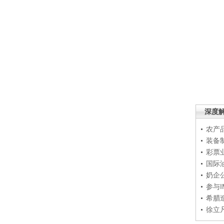
深度
农产
装备
彩票
国际
奶企
参与
希腊
徐立