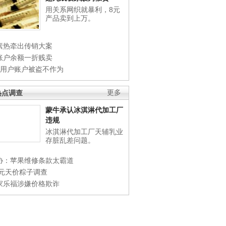
用关系网织就暴利，8元
产品卖到上万。
素热牵出传销大案
账户余额一折贱卖
店用户账户被盗不作为
热点调查
更多
蒙牛承认冰淇淋代加工厂
违规
冰淇淋代加工厂天辅乳业
存脏乱差问题。
协：苹果维修条款太霸道
0元天价粽子调查
家乐福涉嫌价格欺诈