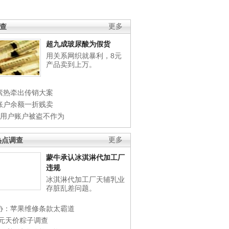
调查
更多
超九成玻尿酸为假货
用关系网织就暴利，8元
产品卖到上万。
素热牵出传销大案
账户余额一折贱卖
店用户账户被盗不作为
热点调查
更多
蒙牛承认冰淇淋代加工厂
违规
冰淇淋代加工厂天辅乳业
存脏乱差问题。
协：苹果维修条款太霸道
0元天价粽子调查