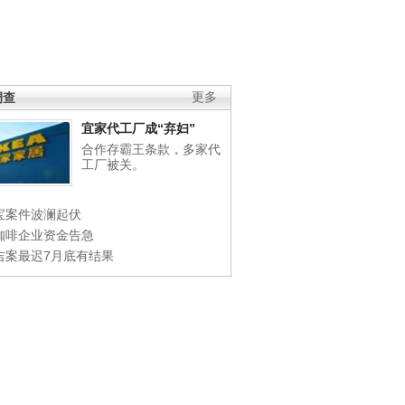
调查
更多
宜家代工厂成“弃妇”
合作存霸王条款，多家代
工厂被关。
宝案件波澜起伏
咖啡企业资金告急
吉案最迟7月底有结果