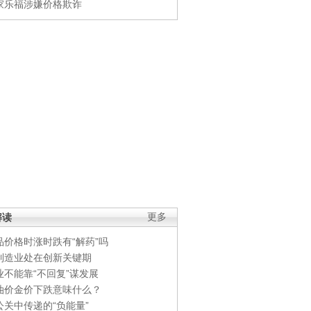
家乐福涉嫌价格欺诈
解读
更多
品价格时涨时跌有“解药”吗
制造业处在创新关键期
业不能靠“不回复”谋发展
油价金价下跌意味什么？
公关中传递的“负能量”