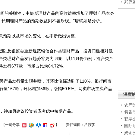
武汉
间的关联性，中短期理财产品的高收益率增加了理财产品本身
，长期理财产品的预期收益则不容乐观。”唐斌如是分析。
预期以及市场的变化，在不断做出调整。
以及银监会重新规范银信合作类理财产品，投资门槛相对低
合类理财产品发行趋势将更为明显。以11月份为例，混合类产
行677款，市场占比为64.72%。
产品发行量出现井喷，其环比涨幅达到了110%。银行间市
量167款，环比增加56款，涨幅50.5%。两类市场主流产品
深度
农产
，钟加勇建议投资者应考虑中短期产品。
装备
彩票
】
【一键分享
】
责任编辑：吕莎莎
国际
奶企