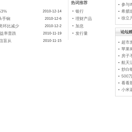
热词推荐
参与
3%
银行
希腊
2010-12-14
徐立
杀手锏
理财产品
2010-12-6
类环比减少
加息
2010-12-2
论坛
收益率普跌
发行量
2010-11-19
信盲从
2010-11-15
超市
苹果
房子
航天
炒白
50
看看
小米