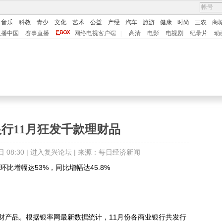
音乐
科教
青少
文化
艺术
公益
产经
汽车
旅游
健康
时尚
三农
商
直播中国
赛事直播
网络电视客户端
|
高清
电影
电视剧
纪录片
动
行11月狂发千款理财品
08:30 |
进入复兴论坛
| 来源：每日经济新闻
比增幅达53%，同比增幅达45.8%
产品。根据银率网最新数据统计，11月份各商业银行共发行