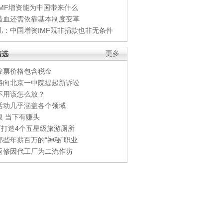
IMF增资能为中国带来什么
造血还需依靠基本制度变革
凡：中国增资IMF既非捐款也非无条件
精选
更多
发票价格包含税金
将向北京一中院提起新诉讼
不用该怎么放？
活动几乎涵盖各个领域
银 当下有赚头
0万打造4个五星级旅游厕所
那些年薪百万的“神秘”职业
返修因代工厂为二流作坊