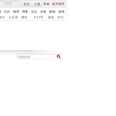
登录
注册
客服
设为首页
城
社区
微博
博客
论坛
访谈
邮箱
游戏
画片
公开课
播客
|
CCTV
频道
栏目