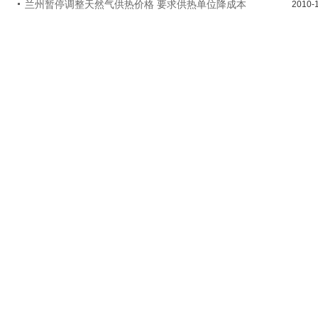
兰州暂停调整天然气供热价格 要求供热单位降成本
2010-