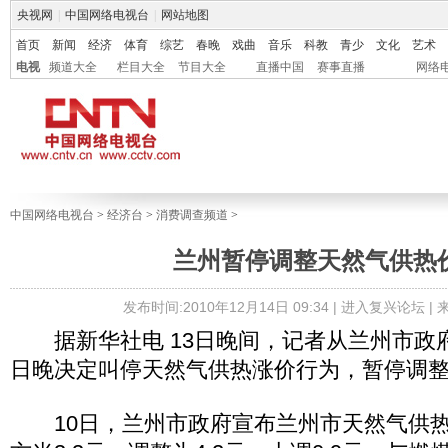
央视网
|
中国网络电视台
|
网站地图
首页
新闻
经济
体育
综艺
春晚
戏曲
音乐
科教
青少
文化
艺术
电视
频道大全
栏目大全
节目大全
直播中国
赛事直播
网络
中国网络电视台
>
经济台
>
消费调查频道
>
兰州暂停调整天然气供热
发布时间:2010年12月14日 09:34 |
进入复兴论坛
|
据新华社电 13日晚间，记者从兰州市政府
日晚决定叫停天然气供热涨价行为，暂停调
10日，兰州市政府宣布兰州市天然气供热