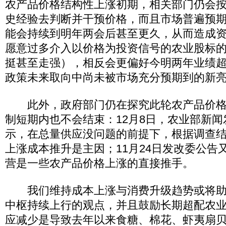
农产品价格结构性上涨初期，相关部门仍会
史经验去判断并干预价格，而且市场普遍预
能会持续到明年两会后甚至更久，从而造成
愿意过多介入以价格为投资信号的农业股标
挺甚至走强），相反会更偏好今明两年业绩
政策未来取向中尚未被市场充分预期到的新
此外，政府部门仍在探究此轮农产品价格
制短期内也不会结束：12月8日，农业部新
示，在总量供应没问题的前提下，根据调查
上涨成本推升是主因；11月24日发改委公告
营是一些农产品价格上涨的直接推手。
我们维持成本上涨与消费升级趋势或将助
中枢持续上行的观点，并且鼓励长期超配农
应减少是导致去年以来食糖、棉花、虾夷扇