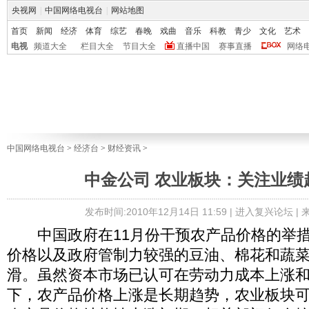
央视网
|
中国网络电视台
|
网站地图
首页
新闻
经济
体育
综艺
春晚
戏曲
音乐
科教
青少
文化
艺术
电视
频道大全
栏目大全
节目大全
直播中国
赛事直播
网络
中国网络电视台
>
经济台
>
财经资讯
>
中金公司 农业板块：关注业绩
发布时间:2010年12月14日 11:59 |
进入复兴论坛
|
中国政府在11月份干预农产品价格的举措
价格以及政府管制力较强的豆油、棉花和蔬
滑。虽然资本市场已认可在劳动力成本上涨
下，农产品价格上涨是长期趋势，农业板块