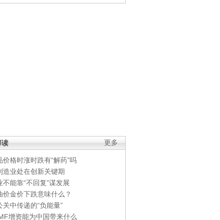
解读
更多
品价格时涨时跌有“解药”吗
制造业处在创新关键期
业不能靠“不回复”谋发展
油价金价下跌意味什么？
公关中传递的“负能量”
IMF增资能为中国带来什么