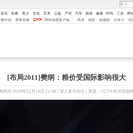
音乐
科教
青少
文化
艺术
公益
产经
汽车
旅游
健康
时尚
三农
商
直播中国
赛事直播
网络电视客户端
|
高清
电影
电视剧
纪录片
动
[布局2011]樊纲：粮价受国际影响很大
布时间:2010年12月14日 21:48 |
进入复兴论坛
| 来源：CCTV-经济信息