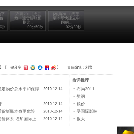
地平
[布局2011]成思
[布局2011]周望
菜价
危：通货膨胀预
军：尽快建立中
期比...
国的...
0秒
00分50秒
02分39秒
】
【一键分享
】
责任编辑：刘岩
热词推荐
要稳定物价总水平和保障
布局2011
2010-12-14
樊纲
平
粮价
2010-12-14
比通货膨胀本身更危险
受国际影响
2010-12-14
定价体系 增加国际上
很大
2010-12-14