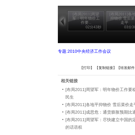
[布局2011]周望
[布局2011]各
军：明年物价工
抑物价 雪后
作要...
走平
02分43秒
03分3
专题:2010中央经济工作会议
【
打印
】 【
复制链接
】【
转发邮件
相关链接
[布局2011]周望军：明年物价工作
民生
[布局2011]各地平抑物价 雪后菜价走
[布局2011]成思危：通货膨胀预期
[布局2011]周望军：尽快建立中国的
的话语权