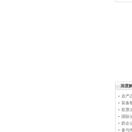
深度
农产
装备
彩票
国际
奶企
参与