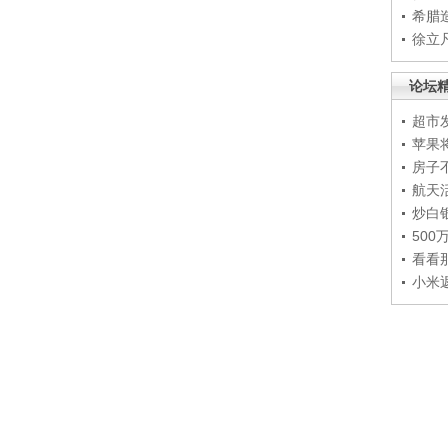
希腊
徐立
论坛
超市
苹果
房子
航天
炒白
50
看看
小米