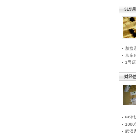
315
胎盘
京东
1号
财经
中消
188
武汉