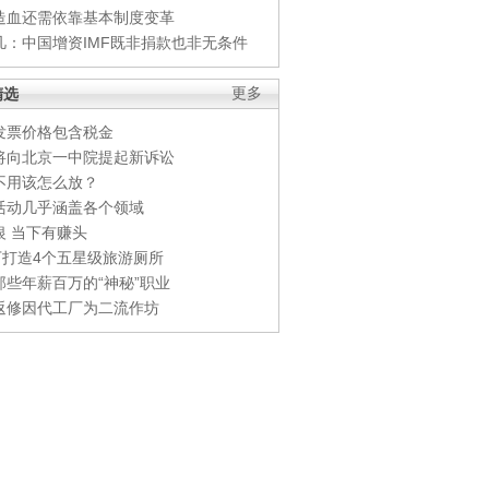
造血还需依靠基本制度变革
凡：中国增资IMF既非捐款也非无条件
精选
更多
发票价格包含税金
将向北京一中院提起新诉讼
不用该怎么放？
活动几乎涵盖各个领域
银 当下有赚头
0万打造4个五星级旅游厕所
那些年薪百万的“神秘”职业
返修因代工厂为二流作坊