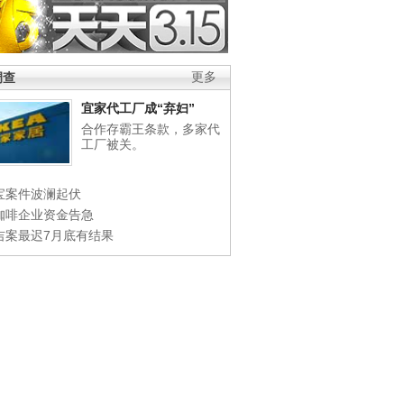
调查
更多
宜家代工厂成“弃妇”
合作存霸王条款，多家代
工厂被关。
宝案件波澜起伏
咖啡企业资金告急
吉案最迟7月底有结果