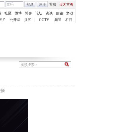
登录
注册
客服
设为首页
城
社区
微博
博客
论坛
访谈
邮箱
游戏
画片
公开课
播客
|
CCTV
频道
栏目
联播