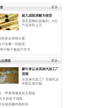
调查
更多
超九成玻尿酸为假货
用关系网织就暴利，8元
产品卖到上万。
素热牵出传销大案
账户余额一折贱卖
店用户账户被盗不作为
热点调查
更多
蒙牛承认冰淇淋代加工厂
违规
冰淇淋代加工厂天辅乳业
存脏乱差问题。
协：苹果维修条款太霸道
0元天价粽子调查
家乐福涉嫌价格欺诈