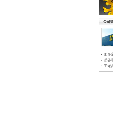
公司
加多
后谷
王老