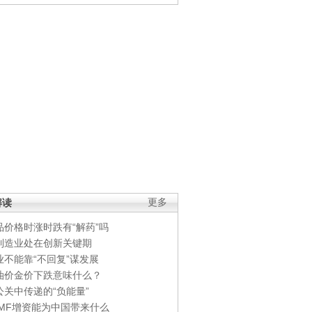
解读
更多
品价格时涨时跌有“解药”吗
制造业处在创新关键期
业不能靠“不回复”谋发展
油价金价下跌意味什么？
公关中传递的“负能量”
IMF增资能为中国带来什么