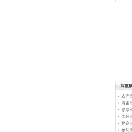
深度
农产
装备
彩票
国际
奶企
参与