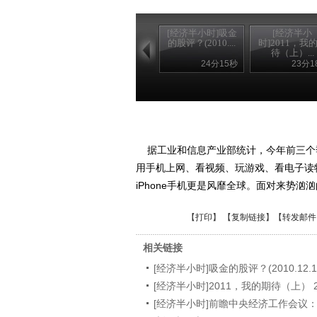
[经济半小时]吸金
[经济半小
的股评？(2010....
时]2011，我
待（上）...
24分15秒
23分1
据工业和信息产业部统计，今年前三个季
用手机上网、看视频、玩游戏、看电子读
iPhone手机更是风靡全球。面对来势汹
【
打印
】 【
复制链接
】【
转发邮件
相关链接
[经济半小时]吸金的股评？(2010.12.1
[经济半小时]2011，我的期待（上） 201
[经济半小时]前瞻中央经济工作会议