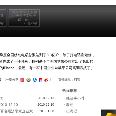
[经济半小时]前瞻
的期
中央经济工作会
议：百...
8秒
25分29秒
度全国移动电话总数达到了8.3亿户，除了打电话发短信，
物也成了一种时尚，特别是今年美国苹果公司推出了第四代
汹的iPhone，最近，有一家中国企业向苹果公司高调宣战了。
】
【一键分享
】
责任编辑：刘岩
热词推荐
3)
经济半小时
2010-12-13
0-12-10
联想
2010-12-10
：百名经济学家企业家
出海记
2010-12-8