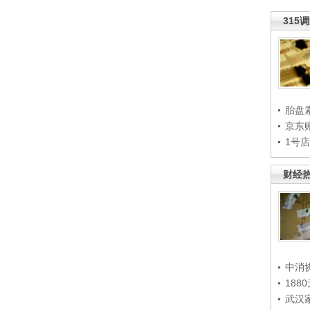
315
胎盘
京东
1号
财经
中消
188
武汉