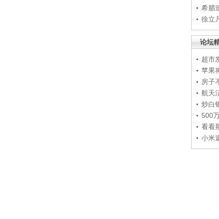
希腊
徐立
论坛
超市
苹果
房子
航天
炒白
50
看看
小米