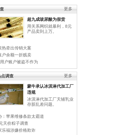
调查
更多
超九成玻尿酸为假货
用关系网织就暴利，8元
产品卖到上万。
素热牵出传销大案
账户余额一折贱卖
店用户账户被盗不作为
热点调查
更多
蒙牛承认冰淇淋代加工厂
违规
冰淇淋代加工厂天辅乳业
存脏乱差问题。
协：苹果维修条款太霸道
0元天价粽子调查
家乐福涉嫌价格欺诈