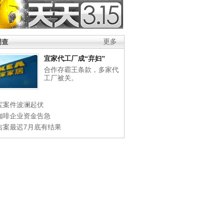
调查
更多
宜家代工厂成“弃妇”
合作存霸王条款，多家代
工厂被关。
宝案件波澜起伏
咖啡企业资金告急
吉案最迟7月底有结果