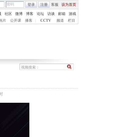
登录
注册
客服
设为首页
城
社区
微博
博客
论坛
访谈
邮箱
游戏
画片
公开课
播客
|
CCTV
频道
栏目
时