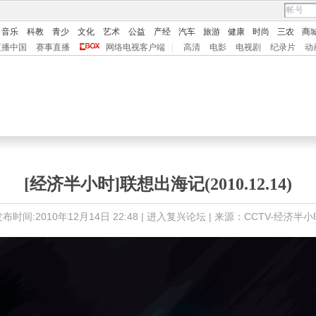
音乐
科教
青少
文化
艺术
公益
产经
汽车
旅游
健康
时尚
三农
商
直播中国
赛事直播
网络电视客户端
|
高清
电影
电视剧
纪录片
动
[经济半小时]联想出海记(2010.12.14)
布时间:2010年12月14日 22:48 |
进入复兴论坛
| 来源：CCTV-经济半小