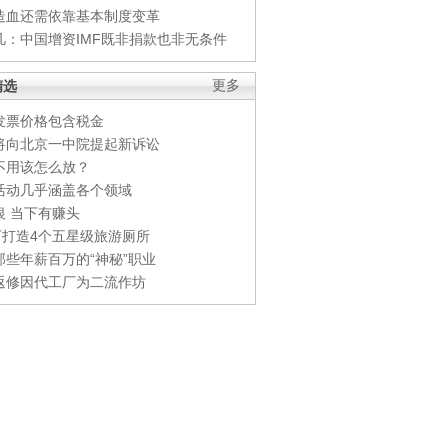
造血还需依靠基本制度变革
凡：中国增资IMF既非捐款也非无条件
精选
更多
发票价格包含税金
将向北京一中院提起新诉讼
不用该怎么放？
活动几乎涵盖各个领域
银 当下有赚头
0万打造4个五星级旅游厕所
那些年薪百万的“神秘”职业
返修因代工厂为二流作坊