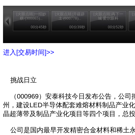
[火眼点睛]一招妙
[火眼点睛]开疆辟
[火眼点睛]再下一
棋 (300065)...
土 (600778)...
城 爱尔眼科
00分45秒
00分39秒
00分52秒
进入[交易时间]>>
挑战日立
（000969）安泰科技今日发布公告，公司
州，建设LED半导体配套难熔材料制品产业
晶超薄带及制品产业化项目等四个项目，总投资
公司是国内最早开发精密合金材料和稀土永