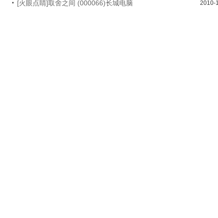
[火眼点睛]取舍之间 (000066)长城电脑
2010-