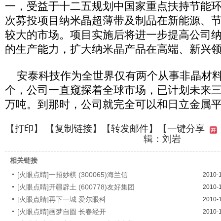
一，受益于十二五规划中国家重点扶持节能
次募投项目纳米晶超薄带及制品在新能源、
较大的市场。项目实施后将进一步提高公司
的生产能力，扩大纳米晶产品在高端、新兴
安泰科技作为全世界仅有两个从事非晶材料
个，公司一直窥探着全球市场，已计划未来三
万吨。到那时，公司就完全可以和日立金属
【
打印
】 【
复制链接
】【
转发邮件
】
【一键分享
辑：刘岩
相关链接
[火眼点睛]一招妙棋 (300065)海兰信
2010-
[火眼点睛]开疆辟土 (600778)友好集团
2010-
[火眼点睛]再下一城 爱尔眼科
2010-
[火眼点睛]画梦自圆 长春经开
2010-