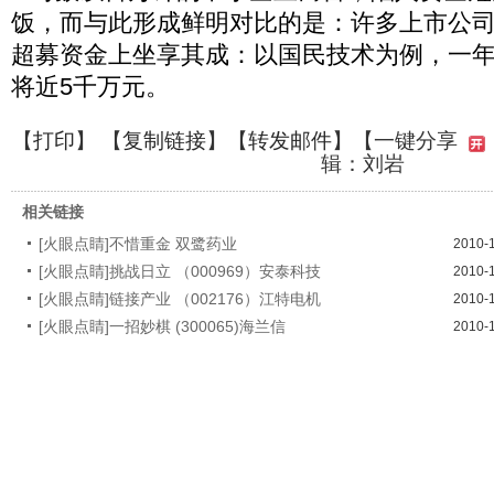
饭，而与此形成鲜明对比的是：许多上市公
超募资金上坐享其成：以国民技术为例，一
将近5千万元。
【
打印
】 【
复制链接
】【
转发邮件
】
【一键分享
辑：刘岩
相关链接
[火眼点睛]不惜重金 双鹭药业
2010-
[火眼点睛]挑战日立 （000969）安泰科技
2010-
[火眼点睛]链接产业 （002176）江特电机
2010-
[火眼点睛]一招妙棋 (300065)海兰信
2010-