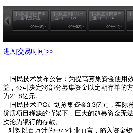
[火眼点睛]不惜重
[火眼点睛]挑战日
[火眼点睛]链接产
金 双鹭药业
立 （000969）...
业 （002176）...
00分48秒
00分52秒
00分41秒
进入[交易时间]>>
国民技术发布公告：为提高募集资金使用效
益，公司决定将部分募集资金以定期存单的
为21.8亿元。
国民技术IPO计划募集资金3.3亿元，实际
优质项目稀缺的背景下，巨大的超募资金无
次沦为银行的存款。
对数以百万计的中小企业而言，陷入资金短