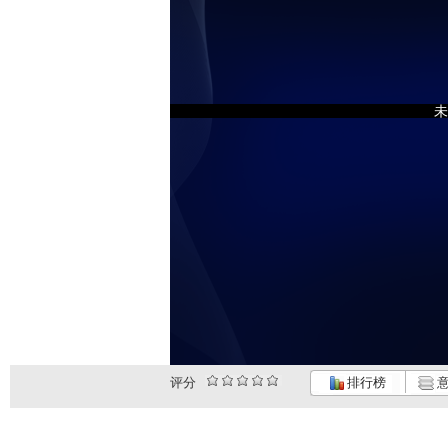
未
评分
排行榜
意