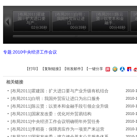
[布局2011]霍建
[布局2011]白明：
[布局2011]陈云
[
国：扩大进口要
我国外贸应让进
贤：以资本和金
与产...
口...
融手...
02分36秒
00分39秒
00分48秒
专题:2010中央经济工作会议
【
打印
】 【
复制链接
】【
转发邮件
】
【一键分享
相关链接
[布局2011]霍建国：扩大进口要与产业升级有机结合
2010-
[布局2011]白明：我国外贸应让进口为出口服务
2010-
[布局2011]陈云贤：以资本和金融手段引领企业升级
2010-
[布局2011]国家发改委：优化对外贸易结构
2010-
[布局2011]中央经济工作会议明确明年外贸任务
2010-
[布局2011]李稻葵：保障房应作为一项资产来运营
2010-
[布局2011]国家发改委：建立健全基本公共服务体系
2010-