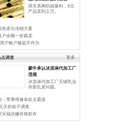
用关系网织就暴利，8元
产品卖到上万。
素热牵出传销大案
账户余额一折贱卖
店用户账户被盗不作为
热点调查
更多
蒙牛承认冰淇淋代加工厂
违规
冰淇淋代加工厂天辅乳业
存脏乱差问题。
协：苹果维修条款太霸道
0元天价粽子调查
家乐福涉嫌价格欺诈