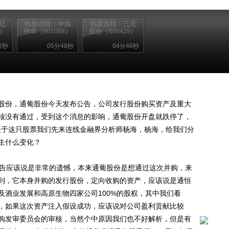
纪
热股点睛：中国
热股点睛：三元
0）
神华（601088）
股份（600429）
2秒
05分48秒
04分46秒
股份，通葡股份今天发布公告，公司发行股份购买资产及重大
核没有通过，受到这个消息的影响，通葡股份开盘就跌停了，
%，关于这只股票我们先来连线金融界分析师杨海，杨海，给我们分
生什么变化？
告应该说是非常的遗憾，本来通葡股份是想通过这次并购，来
到，它本身并购的发行股份，定向收购的资产，应该说是通恒
及酒业发展和高原生物四家公司100%的股权，其中我们看
，如果这次资产注入假设成功，应该说对公司盈利贡献比较
购发审委员会的审核，当然个中原因我们也不好解析，但是有