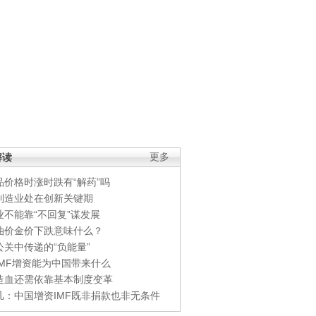
解读
更多
品价格时涨时跌有“解药”吗
制造业处在创新关键期
业不能靠“不回复”谋发展
油价金价下跌意味什么？
公关中传递的“负能量”
IMF增资能为中国带来什么
造血还需依靠基本制度变革
凡：中国增资IMF既非捐款也非无条件