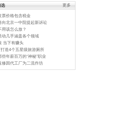
精选
更多
发票价格包含税金
将向北京一中院提起新诉讼
不用该怎么放？
活动几乎涵盖各个领域
银 当下有赚头
0万打造4个五星级旅游厕所
那些年薪百万的“神秘”职业
返修因代工厂为二流作坊