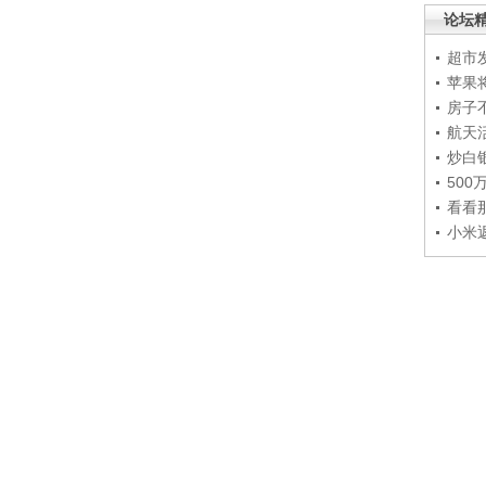
论坛
超市
苹果
房子
航天
炒白
50
看看
小米