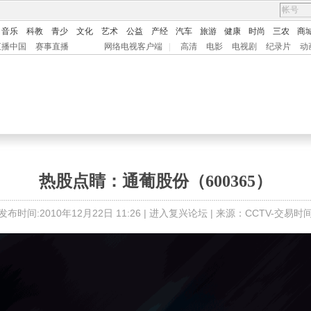
音乐
科教
青少
文化
艺术
公益
产经
汽车
旅游
健康
时尚
三农
商
直播中国
赛事直播
网络电视客户端
|
高清
电影
电视剧
纪录片
动
热股点睛：通葡股份（600365）
发布时间:2010年12月22日 11:26 |
进入复兴论坛
| 来源：CCTV-交易时