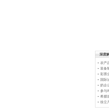
深度
农产
装备
彩票
国际
奶企
参与
希腊
徐立