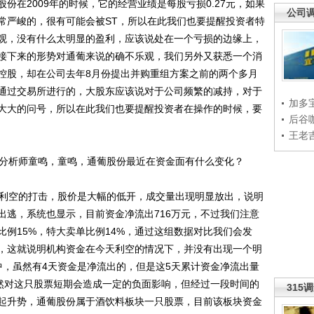
份在2009年的时候，它的经营业绩是每股亏损0.27元，如果
公司
常严峻的，很有可能会被ST，所以在此我们也要提醒投资者特
观，没有什么太明显的盈利，应该说处在一个亏损的边缘上，
接下来的形势对通葡来说的确不乐观，我们另外又获悉一个消
控股，却在公司去年8月份提出并购重组方案之前的两个多月
通过交易所进行的，大股东应该说对于公司频繁的减持，对于
加多
大大的问号，所以在此我们也要提醒投资者在操作的时候，要
后谷
王老
分析师童鸣，童鸣，通葡股份最近在资金面有什么变化？
利空的打击，股价是大幅的低开，成交量出现明显放出，说明
出逃，系统也显示，目前资金净流出716万元，不过我们注意
例15%，特大卖单比例14%，通过这组数据对比我们会发
，这就说明机构资金在今天利空的情况下，并没有出现一个明
中，虽然有4天资金是净流出的，但是这5天累计资金净流出量
虽然对这只股票短期会造成一定的负面影响，但经过一段时间的
315
起升势，通葡股份属于酒饮料板块一只股票，目前该板块资金