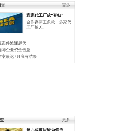
调查
更多
宜家代工厂成“弃妇”
合作存霸王条款，多家代
工厂被关。
宝案件波澜起伏
咖啡企业资金告急
吉案最迟7月底有结果
调查
更多
超九成玻尿酸为假货