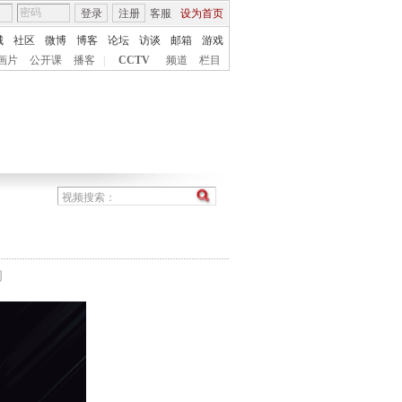
登录
注册
客服
设为首页
城
社区
微博
博客
论坛
访谈
邮箱
游戏
画片
公开课
播客
|
CCTV
频道
栏目
间