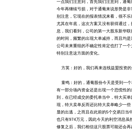
一点我们注意到，首先我们注意到，通葡股
今年再继续亏损，对于通葡来说形势是非
别注意，它现在的报表情况来看，很不乐
尤其在年底，这次方案又没有获得通过，
息，我们看到，公司的第一大股东新华联
的时间，频繁的出现大单减持，而且均是
公司未来重组的不确定性肯定也打了一个
特别注意这方面的变化。
方英：好的，我们再来连线益盟投资的
童鸣：好的，通葡股份今天是受到一个
有一部分场内资金还是出现一个恐慌性的
到，在已经成交的委托单当中，特大买单比
现，特大卖单反而还比特大卖单略少一些
显的出逃，之而且在此前的5个交易日当
也只有974万元，因此今天的利空消息
修复之后，我们相信这只股票可能还会再