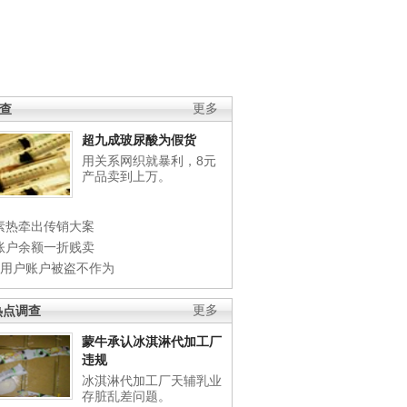
调查
更多
超九成玻尿酸为假货
用关系网织就暴利，8元
产品卖到上万。
素热牵出传销大案
账户余额一折贱卖
店用户账户被盗不作为
热点调查
更多
蒙牛承认冰淇淋代加工厂
违规
冰淇淋代加工厂天辅乳业
存脏乱差问题。