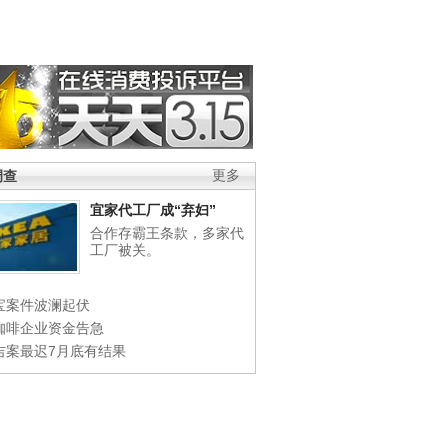
调查
更多
宜家代工厂成“弃妇”
合作存霸王条款，多家代
工厂被关。
宝案件波澜起伏
咖啡企业资金告急
吉案最迟7月底有结果