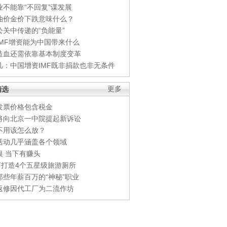
业不能靠“不回复”谋发展
油价金价下跌意味什么？
公关中传递的“负能量”
IMF增资能为中国带来什么
造血还需依靠基本制度变革
凡：中国增资IMF既非捐款也非无条件
精选
更多
发票价格包含税金
将向北京一中院提起新诉讼
不用该怎么放？
活动几乎涵盖各个领域
银 当下有赚头
0万打造4个五星级旅游厕所
那些年薪百万的“神秘”职业
返修因代工厂为二流作坊