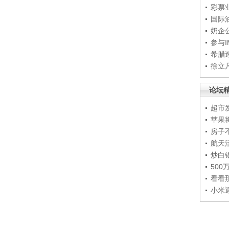
彩票
国际
奶企
参与
希腊
徐立
论坛
超市
苹果
房子
航天
炒白
50
看看
小米