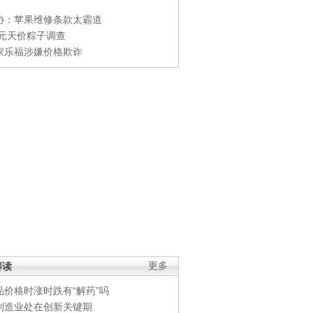
协：苹果维修条款太霸道
0元天价粽子调查
家乐福涉嫌价格欺诈
解读
更多
品价格时涨时跌有“解药”吗
制造业处在创新关键期