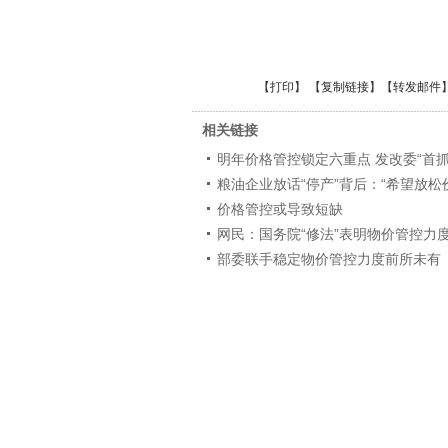
【
打印
】 【
复制链接
】【
转发邮件
相关链接
明年价格管控锁定六重点 发改委“首抓
粮油企业放话“停产”背后：“希望放松
价格管控或导致短缺
网民：国务院“修法”表明物价管控力
部委联手稳定物价管控力度前所未有