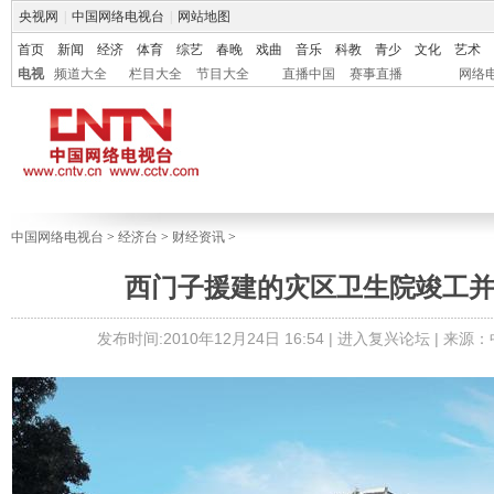
央视网
|
中国网络电视台
|
网站地图
首页
新闻
经济
体育
综艺
春晚
戏曲
音乐
科教
青少
文化
艺术
电视
频道大全
栏目大全
节目大全
直播中国
赛事直播
网络
中国网络电视台
>
经济台
>
财经资讯
>
西门子援建的灾区卫生院竣工
发布时间:2010年12月24日 16:54 |
进入复兴论坛
| 来源