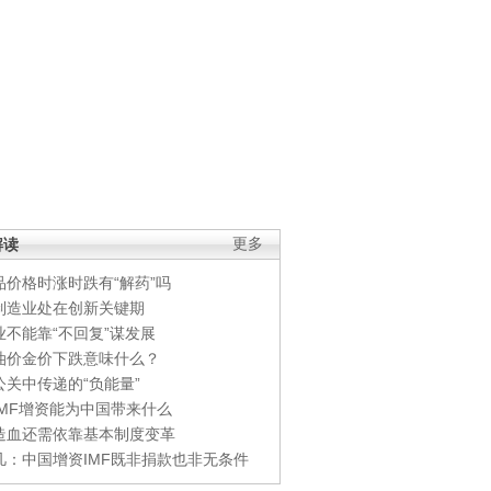
解读
更多
品价格时涨时跌有“解药”吗
制造业处在创新关键期
业不能靠“不回复”谋发展
油价金价下跌意味什么？
公关中传递的“负能量”
IMF增资能为中国带来什么
造血还需依靠基本制度变革
凡：中国增资IMF既非捐款也非无条件