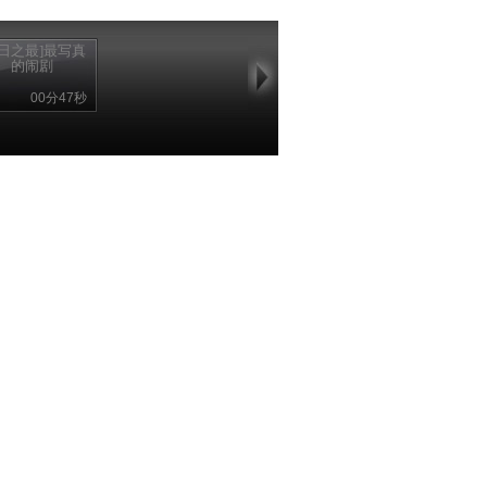
昨日之最]最写真
的闹剧
00分47秒