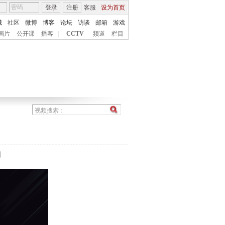
登录
注册
客服
设为首页
城
社区
微博
博客
论坛
访谈
邮箱
游戏
画片
公开课
播客
|
CCTV
频道
栏目
间