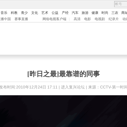
音乐
科教
青少
文化
艺术
公益
产经
汽车
旅游
健康
时尚
三农
商
直播中国
赛事直播
网络电视客户端
|
高清
电影
电视剧
纪录片
动
[昨日之最]最靠谱的同事
发布时间:2010年12月24日 17:11 |
进入复兴论坛
| 来源：CCTV-第一时