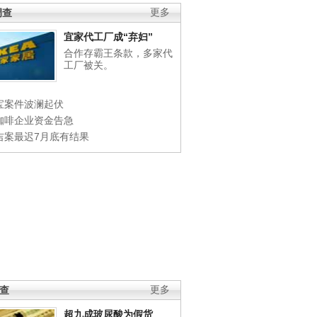
调查
更多
宜家代工厂成“弃妇”
合作存霸王条款，多家代
工厂被关。
宝案件波澜起伏
咖啡企业资金告急
吉案最迟7月底有结果
调查
更多
超九成玻尿酸为假货