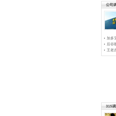
公司
加多
后谷
王老
315