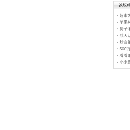
论坛
超市
苹果
房子
航天
炒白
50
看看
小米