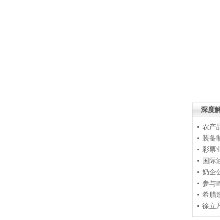
深度
农产
装备
彩票
国际
奶企
参与
希腊
徐立