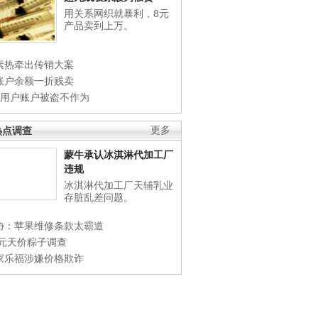
用关系网织就暴利，8元
产品卖到上万。
素热牵出传销大案
账户余额一折贱卖
店用户账户被盗不作为
热点调查
更多
蒙牛承认冰淇淋代加工厂
违规
冰淇淋代加工厂天辅乳业
存脏乱差问题。
协：苹果维修条款太霸道
0元天价粽子调查
家乐福涉嫌价格欺诈