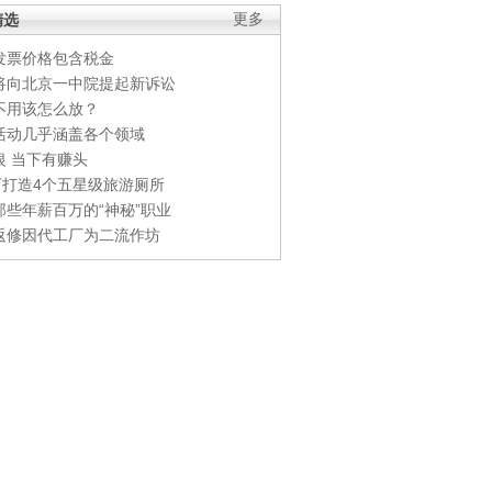
精选
更多
发票价格包含税金
将向北京一中院提起新诉讼
不用该怎么放？
活动几乎涵盖各个领域
银 当下有赚头
0万打造4个五星级旅游厕所
那些年薪百万的“神秘”职业
返修因代工厂为二流作坊