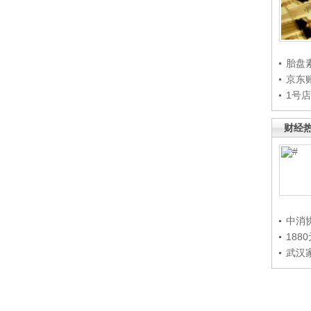
胎盘
京东
1号
财经
中消
188
武汉