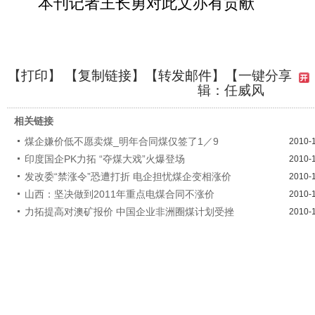
本刊记者王长勇对此文亦有贡献
【
打印
】 【
复制链接
】【
转发邮件
】
【一键分享
辑：任威风
相关链接
煤企嫌价低不愿卖煤_明年合同煤仅签了1／9
2010-
印度国企PK力拓 “夺煤大戏”火爆登场
2010-
发改委“禁涨令”恐遭打折 电企担忧煤企变相涨价
2010-
山西：坚决做到2011年重点电煤合同不涨价
2010-
力拓提高对澳矿报价 中国企业非洲圈煤计划受挫
2010-