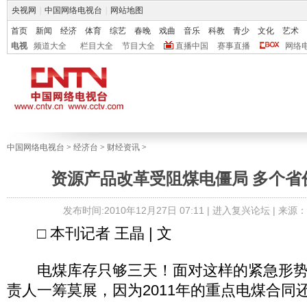
央视网
|
中国网络电视台
|
网站地图
首页
新闻
经济
体育
综艺
春晚
戏曲
音乐
科教
青少
文化
艺术
电视
频道大全
栏目大全
节目大全
直播中国
赛事直播
网络
中国网络电视台
>
经济台
>
财经资讯
>
资源产品改革受阻煤电僵局 多个省
发布时间:2010年12月27日 07:11 |
进入复兴论坛
| 来源
□ 本刊记者 王晶 | 文
电煤库存只够三天！面对这样的紧急形势
责人一筹莫展，因为2011年的重点电煤合同