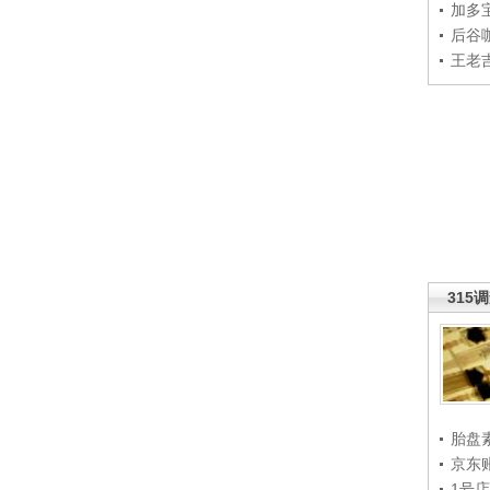
加多
后谷
王老
315
胎盘
京东
1号