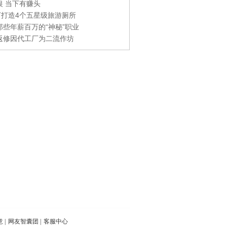
银 当下有赚头
0万打造4个五星级旅游厕所
那些年薪百万的“神秘”职业
返修因代工厂为二流作坊
意
|
网友智囊团
|
客服中心