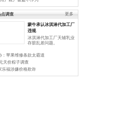
热点调查
更多
蒙牛承认冰淇淋代加工厂
违规
冰淇淋代加工厂天辅乳业
存脏乱差问题。
协：苹果维修条款太霸道
0元天价粽子调查
家乐福涉嫌价格欺诈