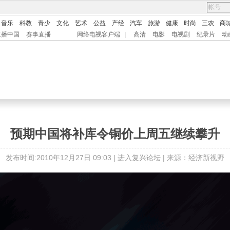
音乐
科教
青少
文化
艺术
公益
产经
汽车
旅游
健康
时尚
三农
商
直播中国
赛事直播
网络电视客户端
|
高清
电影
电视剧
纪录片
动
预期中国将补库令铜价上周五继续攀升
发布时间:2010年12月27日 09:03 |
进入复兴论坛
| 来源：经济新视野