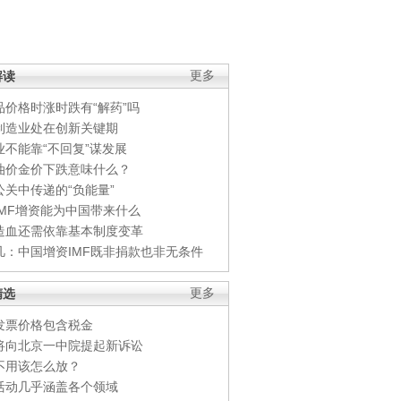
解读
更多
品价格时涨时跌有“解药”吗
制造业处在创新关键期
业不能靠“不回复”谋发展
油价金价下跌意味什么？
公关中传递的“负能量”
IMF增资能为中国带来什么
造血还需依靠基本制度变革
凡：中国增资IMF既非捐款也非无条件
精选
更多
发票价格包含税金
将向北京一中院提起新诉讼
不用该怎么放？
活动几乎涵盖各个领域