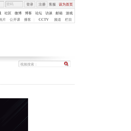
登录
注册
客服
设为首页
城
社区
微博
博客
论坛
访谈
邮箱
游戏
画片
公开课
播客
|
CCTV
频道
栏目