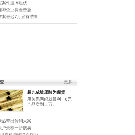
宝案件波澜起伏
咖啡企业资金告急
吉案最迟7月底有结果
调查
更多
超九成玻尿酸为假货
用关系网织就暴利，8元
产品卖到上万。
素热牵出传销大案
账户余额一折贱卖
店用户账户被盗不作为