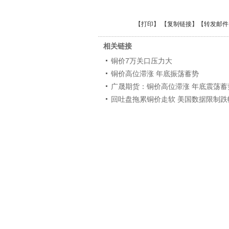
【
打印
】 【
复制链接
】【
转发邮件
相关链接
铜价7万关口压力大
铜价高位滞涨 年底振荡蓄势
广晟期货：铜价高位滞涨 年底震荡蓄
回吐盘拖累铜价走软 美国数据限制跌