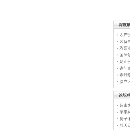
深度
农产
装备
彩票
国际
奶企
参与
希腊
徐立
论坛
超市
苹果
房子
航天