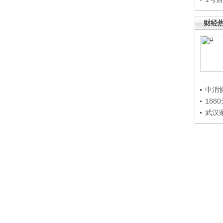
财经
中消
188
武汉