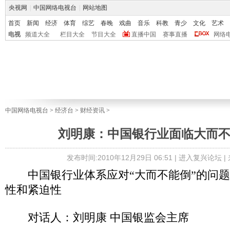
央视网
|
中国网络电视台
|
网站地图
首页
新闻
经济
体育
综艺
春晚
戏曲
音乐
科教
青少
文化
艺术
电视
频道大全
栏目大全
节目大全
直播中国
赛事直播
网络
中国网络电视台
>
经济台
>
财经资讯
>
刘明康：中国银行业面临大而
发布时间:2010年12月29日 06:51 |
进入复兴论坛
|
中国银行业体系应对“大而不能倒”的问题
性和紧迫性
对话人：刘明康 中国银监会主席