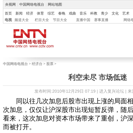
央视网
|
中国网络电视台
|
网站地图
首页
新闻
经济
体育
综艺
春晚
戏曲
音乐
科教
青少
文化
艺术
电视
频道大全
栏目大全
节目大全
直播中国
赛事直播
网络
中国网络电视台
>
经济台
>
股票
>
利空未尽 市场低迷
发布时间:2010年12月29日 07:19 |
进入复兴论坛
| 
同以往几次加息后股市出现上涨的局面相
次加息，仅仅让沪深股市出现短暂反弹，随
看来，这次加息对资本市场带来了重创，沪
而被打开。