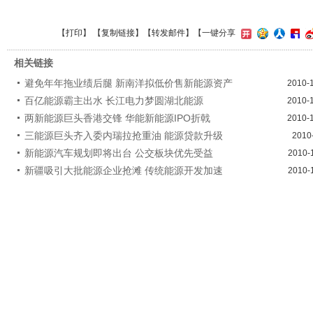
【
打印
】 【
复制链接
】【
转发邮件
】
【一键分享
相关链接
避免年年拖业绩后腿 新南洋拟低价售新能源资产
2010-
百亿能源霸主出水 长江电力梦圆湖北能源
2010-
两新能源巨头香港交锋 华能新能源IPO折戟
2010-
三能源巨头齐入委内瑞拉抢重油 能源贷款升级
2010
新能源汽车规划即将出台 公交板块优先受益
2010-
新疆吸引大批能源企业抢滩 传统能源开发加速
2010-