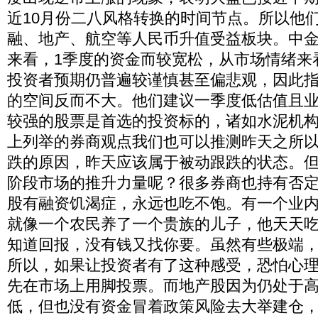
近10月份二八风格转换的时间节点。所以他
融、地产、航空等人民币升值受益板块。中
来看，1季度的资金而较宽松，从市场情绪来
投资者预期仍普遍较谨慎甚至偏悲观，因此
的空间反而不大。他们建议一季度低估值且
较强的股票是首选的投资标的，诸如水泥机
上列举的券商观点我们也可以推测昨天之所
跌的原因，昨天应该属于被动跟跌的状态。
阶段市场的推升力量呢？很多券商也持有否
股有融资饥渴症，永远也吃不饱。有一个业
就像一个农民养了一个贵族的儿子，他天天
知道回报，没有钱又找你要。虽然有些极端
所以，如果让投资者有了这种感受，恐怕心
先在市场上用脚投票。而地产股因为仍处于
低，但也没有资金冒着政策风险去大举建仓