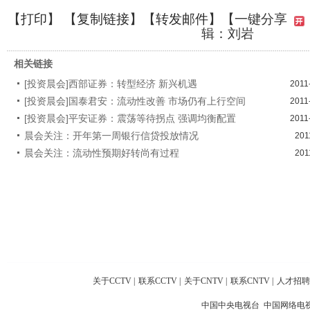
【
打印
】 【
复制链接
】【
转发邮件
】
【一键分享
辑：刘岩
相关链接
[投资晨会]西部证券：转型经济 新兴机遇
2011
[投资晨会]国泰君安：流动性改善 市场仍有上行空间
2011
[投资晨会]平安证券：震荡等待拐点 强调均衡配置
2011
晨会关注：开年第一周银行信贷投放情况
201
晨会关注：流动性预期好转尚有过程
201
关于CCTV
|
联系CCTV
|
关于CNTV
|
联系CNTV
|
人才招聘
中国中央电视台 中国网络电