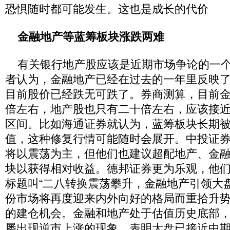
恐惧随时都可能发生。这也是成长的代价
金融地产等蓝筹板块涨跌两难
有关银行地产股应该是近期市场争论的一个
者认为，金融地产已经在过去的一年里反映
目前股价已经跌无可跌了。券商测算，目前
倍左右，地产股也只有二十倍左右，应该接
区间。比如海通证券就认为，蓝筹板块长期
值，这种修复行情可能随时会展开。中投证
将以震荡为主，但他们也建议超配地产、金
块以获得相对收益。德邦证券更为乐观，他
标题叫“二八转换震荡攀升，金融地产引领大盘
份市场将再度迎来内外向好的格局而重拾升
的建仓机会。金融和地产处于估值历史底部
屡出现逆市上涨的现象，表明大盘已接近中