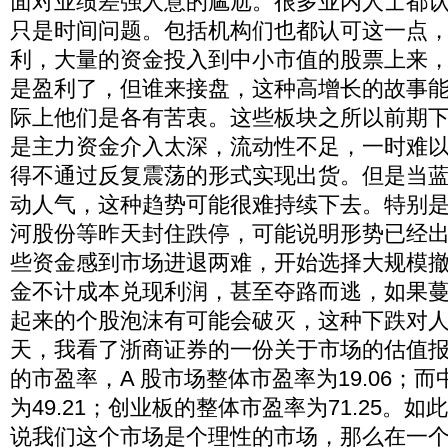
面对业绩差强人意的尴尬。很多业内人士都
只是时间问题。包括机构们也都认可这一点
利，大量的资金投入到中小市值的股票上来
是盈利了，但谁来接盘，这种高增长的故事
际上他们是各有苦衷。这些板块之所以前期
是主力资金介入太深，流动性不足，一时难
得不通过反复震荡的形式实现出货。但是当
动人气，这种趋势可能很难持续下去。特别
河股份等昨天封住跌停，可能说明形势已经
些资金感到市场进退两难，开始选择大规模
金不计成本兑现利润，甚至夺路而逃，如果
起来的个股泡沫有可能会破灭，这种下跌对
天，我看了浙商证券的一份关于市场的估值
的市盈率，A 股市场整体市盈率为19.06；
为49.21；创业板的整体市盈率为71.25。
说我们这个市场是个理性的市场，那么在一