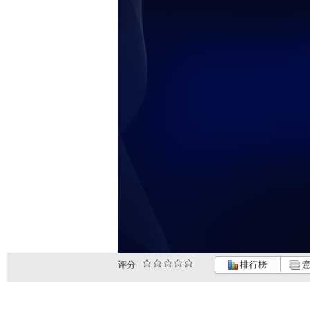
评分
排行榜
意