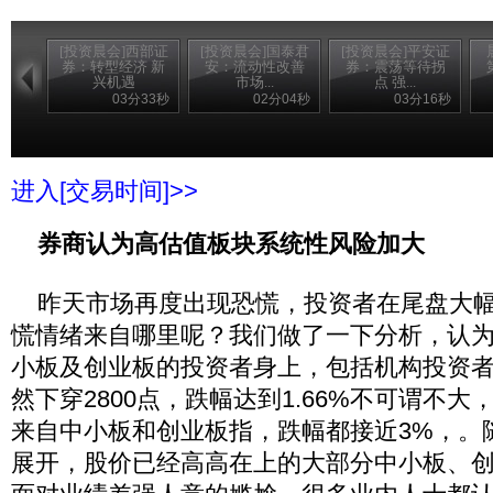
[投资晨会]西部证
[投资晨会]国泰君
[投资晨会]平安证
券：转型经济 新
安：流动性改善
券：震荡等待拐
兴机遇
市场...
点 强...
03分33秒
02分04秒
03分16秒
进入[交易时间]>>
券商认为高估值板块系统性风险加大
昨天市场再度出现恐慌，投资者在尾盘大幅
慌情绪来自哪里呢？我们做了一下分析，认
小板及创业板的投资者身上，包括机构投资
然下穿2800点，跌幅达到1.66%不可谓不
来自中小板和创业板指，跌幅都接近3%，。
展开，股价已经高高在上的大部分中小板、