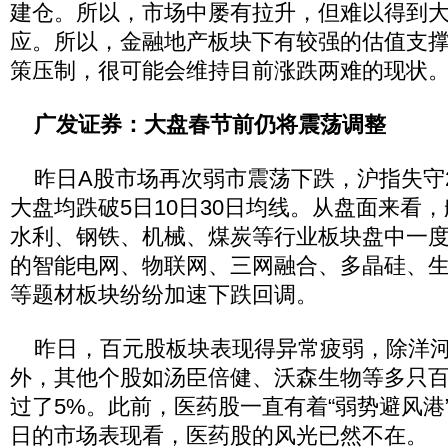
建仓。所以，市场中屡有拉升，但难以得到
应。所以，金融地产板块下有较强的估值支
策压制，很可能会维持目前涨跌两难的现状
广发证券：大盘春节前仍将震荡调整
昨日A股市场再次弱市震荡下跌，沪指失守2
大盘均跌破5日10日30日均线。从盘面来看
水利、钢铁、机械、煤炭等行业板块盘中一
的智能电网、物联网、三网融合、多晶硅、
等题材板块纷纷加速下跌回调。
昨日，百元股板块表现得异常疲弱，除洋河
外，其他个股如汤臣倍健、沃森生物等多只
过了5%。此前，医药股一直有着“弱势避风港
日的市场表现看，医药股的风光已然不在。