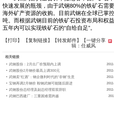
快速发展的瓶颈，由于武钢80%的铁矿石需
海外矿产资源的收购。目前武钢在全球已掌控
吨。而根据武钢目前的铁矿石投资布局和权
五年内可以实现铁矿石的“自给自足”。
【
打印
】 【
复制链接
】【
转发邮件
】
【一键分享
辑：任威风
相关链接
武钢股份：2月出厂价预期内上调
2011
武钢股份2月钢价最高上调300元
2011
武钢卖“红酒”：钢企微利时代的“非钢”生意
2011
宝钢再调2月钢价 鞍钢武钢可能随后跟进
2011
武钢股份总经理及副总经理双双辞职
2011
武钢巴西建厂：三重困难需跨越
201